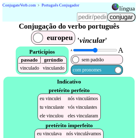
Conjugate
Verb
.
com
﹥
Português Conjugador
língua
Conjugação do verbo português
europeu
'
vincular
'
A
Particípios
A
sem padrão
passado
gerúndio
vinculado
vinculando
com pronomes
Indicativo
pretérito perfeito
eu
vinculei
nós
vinculámos
tu
vinculaste
vós
vinculastes
ele
vinculou
eles
vincularam
pretérito imperfeito
eu
vinculava
nós
vinculávamos