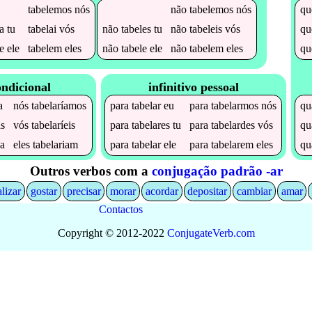
tabelemos
nós
não
tabelemos
nós
q
a
tu
tabelai
vós
não
tabeles
tu
não
tabeleis
vós
q
e
ele
tabelem
eles
não
tabele
ele
não
tabelem
eles
q
ondicional
infinitivo pessoal
a
nós
tabelaríamos
para
tabelar
eu
para
tabelarmos
nós
q
as
vós
tabelaríeis
para
tabelares
tu
para
tabelardes
vós
q
ia
eles
tabelariam
para
tabelar
ele
para
tabelarem
eles
q
Outros verbos com a
conjugação padrão -ar
alizar
gostar
precisar
morar
acordar
depositar
cambiar
amar
Contactos
Copyright © 2012-2022
Conjugate
Verb
.
com