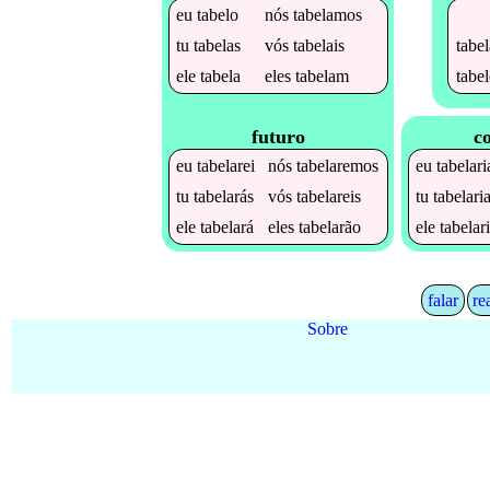
eu
tabelo
nós
tabelamos
tabel
tu
tabelas
vós
tabelais
tabel
ele
tabela
eles
tabelam
futuro
c
eu
tabelarei
nós
tabelaremos
eu
tabelari
tu
tabelarás
vós
tabelareis
tu
tabelari
ele
tabelará
eles
tabelarão
ele
tabelar
falar
re
Sobre