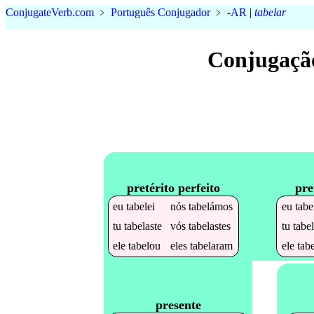
Conjugate
Verb
.
com
﹥
Português Conjugador
﹥
-AR
|
tabelar
Conjugaçã
pretérito perfeito
pre
eu
tabelei
nós
tabelámos
eu
tabe
tu
tabelaste
vós
tabelastes
tu
tabe
ele
tabelou
eles
tabelaram
ele
tab
presente