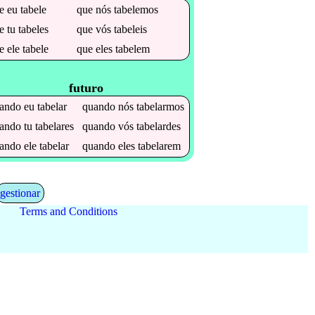
ue
eu
tabele
que
nós
tabelemos
ue
tu
tabeles
que
vós
tabeleis
ue
ele
tabele
que
eles
tabelem
futuro
uando
eu
tabelar
quando
nós
tabelarmos
uando
tu
tabelares
quando
vós
tabelardes
uando
ele
tabelar
quando
eles
tabelarem
gestionar
Terms and Conditions