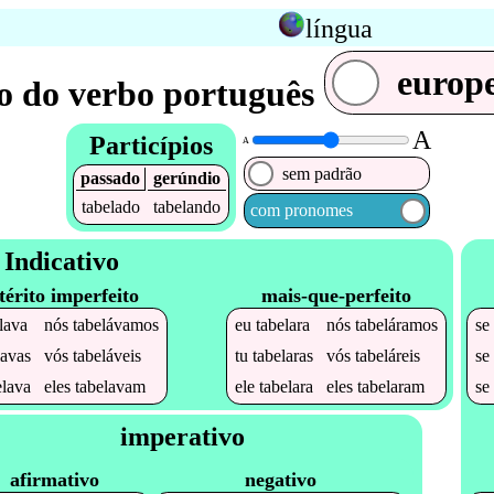
língua
europ
o do verbo português
A
Particípios
A
sem padrão
passado
gerúndio
tabelado
tabelando
com pronomes
Indicativo
térito imperfeito
mais-que-perfeito
lava
nós
tabelávamos
eu
tabelara
nós
tabeláramos
s
lavas
vós
tabeláveis
tu
tabelaras
vós
tabeláreis
s
elava
eles
tabelavam
ele
tabelara
eles
tabelaram
s
imperativo
afirmativo
negativo