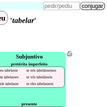
eu
'
tabelar
'
Subjuntivo
pretérito imperfeito
e
eu
tabelasse
se
nós
tabelássemos
e
tu
tabelasses
se
vós
tabelásseis
e
ele
tabelasse
se
eles
tabelassem
presente