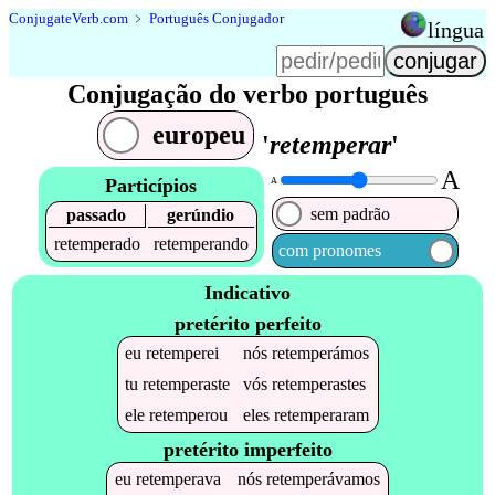
Conjugate
Verb
.
com
﹥
Português Conjugador
língua
Conjugação do verbo português
europeu
'
retemperar
'
A
Particípios
A
sem padrão
passado
gerúndio
retemperado
retemperando
com pronomes
Indicativo
pretérito perfeito
eu
retemperei
nós
retemperámos
tu
retemperaste
vós
retemperastes
ele
retemperou
eles
retemperaram
pretérito imperfeito
eu
retemperava
nós
retemperávamos