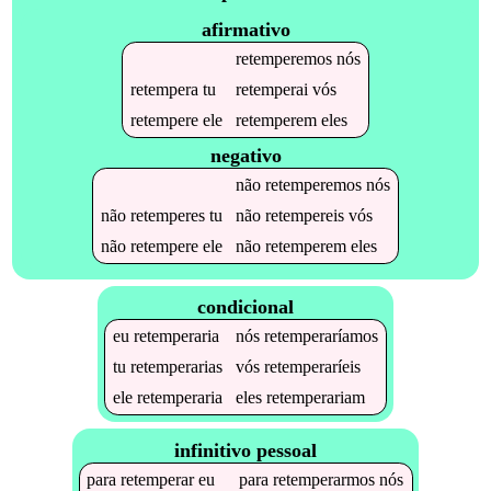
afirmativo
retemperemos
nós
retempera
tu
retemperai
vós
retempere
ele
retemperem
eles
negativo
não
retemperemos
nós
não
retemperes
tu
não
retempereis
vós
não
retempere
ele
não
retemperem
eles
condicional
eu
retemperaria
nós
retemperaríamos
tu
retemperarias
vós
retemperaríeis
ele
retemperaria
eles
retemperariam
infinitivo pessoal
para
retemperar
eu
para
retemperarmos
nós