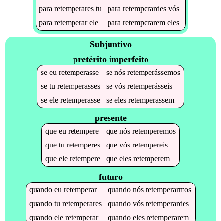
para
retemperares
tu
para
retemperardes
vós
para
retemperar
ele
para
retemperarem
eles
Subjuntivo
pretérito imperfeito
se
eu
retemperasse
se
nós
retemperássemos
se
tu
retemperasses
se
vós
retemperásseis
se
ele
retemperasse
se
eles
retemperassem
presente
que
eu
retempere
que
nós
retemperemos
que
tu
retemperes
que
vós
retempereis
que
ele
retempere
que
eles
retemperem
futuro
quando
eu
retemperar
quando
nós
retemperarmos
quando
tu
retemperares
quando
vós
retemperardes
quando
ele
retemperar
quando
eles
retemperarem