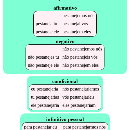
afirmativo
pestanejemos
nós
pestaneja
tu
pestanejai
vós
pestaneje
ele
pestanejem
eles
negativo
não
pestanejemos
nós
não
pestanejes
tu
não
pestanejeis
vós
não
pestaneje
ele
não
pestanejem
eles
condicional
eu
pestanejaria
nós
pestanejaríamos
tu
pestanejarias
vós
pestanejaríeis
ele
pestanejaria
eles
pestanejariam
infinitivo pessoal
para
pestanejar
eu
para
pestanejarmos
nós