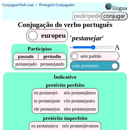
Conjugate
Verb
.
com
﹥
Português Conjugador
língua
Conjugação do verbo português
europeu
'
pestanejar
'
A
Particípios
A
sem padrão
passado
gerúndio
pestanejado
pestanejando
com pronomes
Indicativo
pretérito perfeito
eu
pestanejei
nós
pestanejámos
tu
pestanejaste
vós
pestanejastes
ele
pestanejou
eles
pestanejaram
pretérito imperfeito
eu
pestanejava
nós
pestanejávamos