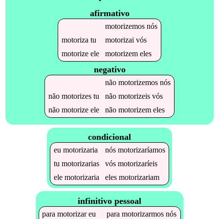
afirmativo
motorizemos
nós
motoriza
tu
motorizai
vós
motorize
ele
motorizem
eles
negativo
não
motorizemos
nós
não
motorizes
tu
não
motorizeis
vós
não
motorize
ele
não
motorizem
eles
condicional
eu
motorizaria
nós
motorizaríamos
tu
motorizarias
vós
motorizaríeis
ele
motorizaria
eles
motorizariam
infinitivo pessoal
para
motorizar
eu
para
motorizarmos
nós