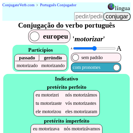
Conjugate
Verb
.
com
﹥
Português Conjugador
língua
Conjugação do verbo português
europeu
'
motorizar
'
A
Particípios
A
sem padrão
passado
gerúndio
motorizado
motorizando
com pronomes
Indicativo
pretérito perfeito
eu
motorizei
nós
motorizámos
tu
motorizaste
vós
motorizastes
ele
motorizou
eles
motorizaram
pretérito imperfeito
eu
motorizava
nós
motorizávamos