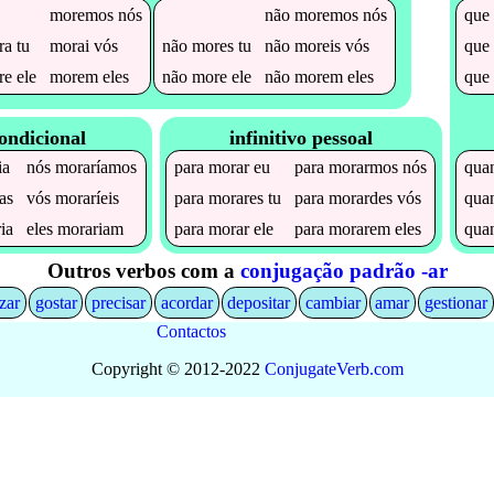
moremos
nós
não
moremos
nós
qu
ra
tu
morai
vós
não
mores
tu
não
moreis
vós
qu
re
ele
morem
eles
não
more
ele
não
morem
eles
qu
ondicional
infinitivo pessoal
ia
nós
moraríamos
para
morar
eu
para
morarmos
nós
qua
as
vós
moraríeis
para
morares
tu
para
morardes
vós
qua
ia
eles
morariam
para
morar
ele
para
morarem
eles
qua
Outros verbos com a
conjugação padrão -ar
izar
gostar
precisar
acordar
depositar
cambiar
amar
gestionar
Contactos
Copyright © 2012-2022
Conjugate
Verb
.
com