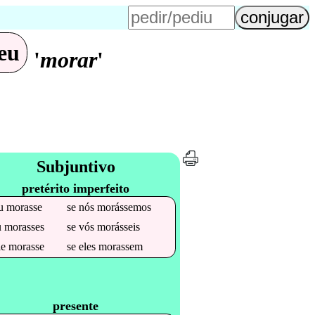
eu
'
morar
'
Subjuntivo
pretérito imperfeito
u
morasse
se
nós
morássemos
u
morasses
se
vós
morásseis
le
morasse
se
eles
morassem
presente