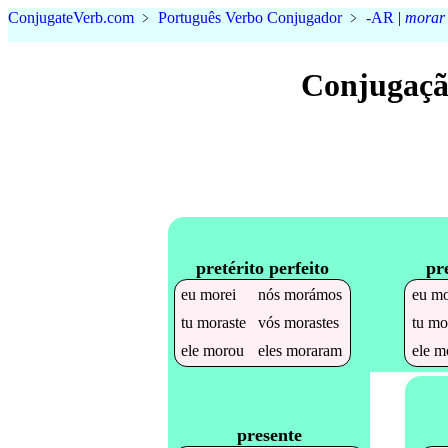
Conjugate
Verb
.
com
﹥
Português Verbo Conjugador
﹥
-AR
|
morar
Conjugaçã
pretérito perfeito
pr
eu
morei
nós
morámos
eu
mo
tu
moraste
vós
morastes
tu
mo
ele
morou
eles
moraram
ele
m
presente