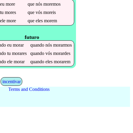
e
eu
more
que
nós
moremos
e
tu
mores
que
vós
moreis
e
ele
more
que
eles
morem
futuro
ndo
eu
morar
quando
nós
morarmos
ndo
tu
morares
quando
vós
morardes
ndo
ele
morar
quando
eles
morarem
incentivar
Terms and Conditions