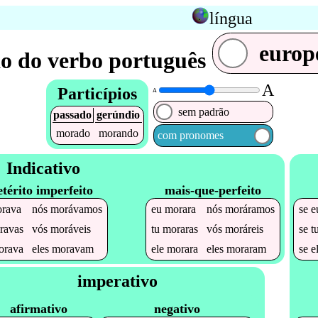
língua
europ
o do verbo português
A
Particípios
A
sem padrão
passado
gerúndio
morado
morando
com pronomes
Indicativo
etérito imperfeito
mais-que-perfeito
rava
nós
morávamos
eu
morara
nós
moráramos
se
e
ravas
vós
moráveis
tu
moraras
vós
moráreis
se
t
orava
eles
moravam
ele
morara
eles
moraram
se
e
imperativo
afirmativo
negativo