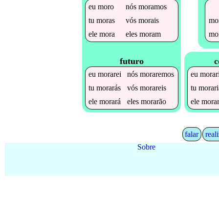
eu
moro
nós
moramos
mo
tu
moras
vós
morais
mo
ele
mora
eles
moram
futuro
c
eu
morarei
nós
moraremos
eu
morar
tu
morarás
vós
morareis
tu
morari
ele
morará
eles
morarão
ele
morar
falar
real
Sobre