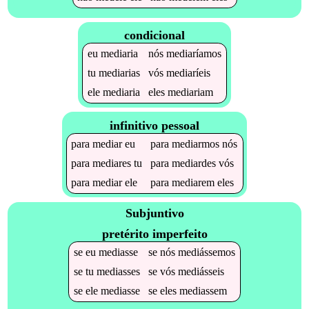
condicional
eu
mediaria
nós
mediaríamos
tu
mediarias
vós
mediaríeis
ele
mediaria
eles
mediariam
infinitivo pessoal
para
mediar
eu
para
mediarmos
nós
para
mediares
tu
para
mediardes
vós
para
mediar
ele
para
mediarem
eles
Subjuntivo
pretérito imperfeito
se
eu
mediasse
se
nós
mediássemos
se
tu
mediasses
se
vós
mediásseis
se
ele
mediasse
se
eles
mediassem