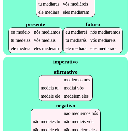
tu
mediaras
vós
mediáreis
ele
mediara
eles
mediaram
presente
futuro
eu
medeio
nós
mediamos
eu
mediarei
nós
mediaremos
tu
medeias
vós
mediais
tu
mediarás
vós
mediareis
ele
medeia
eles
medeiam
ele
mediará
eles
mediarão
imperativo
afirmativo
mediemos
nós
medeia
tu
mediai
vós
medeie
ele
medeiem
eles
negativo
não
mediemos
nós
não
medeies
tu
não
medieis
vós
não
medeie
ele
não
medeiem
eles