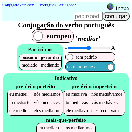
Conjugate
Verb
.
com
﹥
Português Conjugador
língua
Conjugação do verbo português
europeu
'
mediar
'
A
Particípios
A
sem padrão
passado
gerúndio
mediado
mediando
com pronomes
Indicativo
pretérito perfeito
pretérito imperfeito
eu
mediei
nós
mediámos
eu
mediava
nós
mediávamos
tu
mediaste
vós
mediastes
tu
mediavas
vós
mediáveis
ele
mediou
eles
mediaram
ele
mediava
eles
mediavam
mais-que-perfeito
eu
mediara
nós
mediáramos