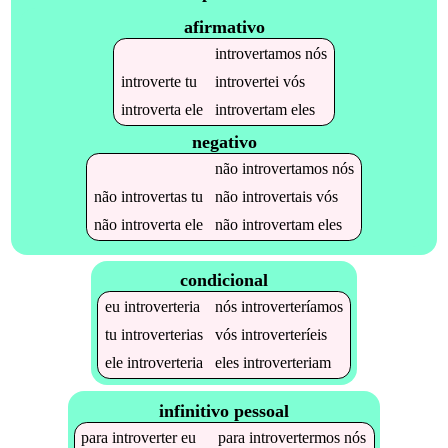
afirmativo
introvertamos
nós
introverte
tu
introvertei
vós
introverta
ele
introvertam
eles
negativo
não
introvertamos
nós
não
introvertas
tu
não
introvertais
vós
não
introverta
ele
não
introvertam
eles
condicional
eu
introverteria
nós
introverteríamos
tu
introverterias
vós
introverteríeis
ele
introverteria
eles
introverteriam
infinitivo pessoal
para
introverter
eu
para
introvertermos
nós