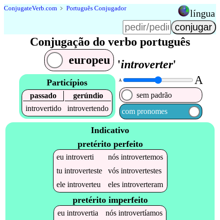
Conjugate
Verb
.
com
﹥
Português Conjugador
língua
Conjugação do verbo português
europeu
'
introverter
'
A
Particípios
A
sem padrão
passado
gerúndio
introvertido
introvertendo
com pronomes
Indicativo
pretérito perfeito
eu
introverti
nós
introvertemos
tu
introverteste
vós
introvertestes
ele
introverteu
eles
introverteram
pretérito imperfeito
eu
introvertia
nós
introvertíamos