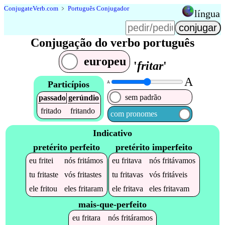
Conjugate
Verb
.
com
﹥
Português Conjugador
língua
Conjugação do verbo português
europeu
'
fritar
'
A
Particípios
A
sem padrão
passado
gerúndio
fritado
fritando
com pronomes
Indicativo
pretérito perfeito
pretérito imperfeito
eu
fritei
nós
fritámos
eu
fritava
nós
fritávamos
tu
fritaste
vós
fritastes
tu
fritavas
vós
fritáveis
ele
fritou
eles
fritaram
ele
fritava
eles
fritavam
mais-que-perfeito
eu
fritara
nós
fritáramos