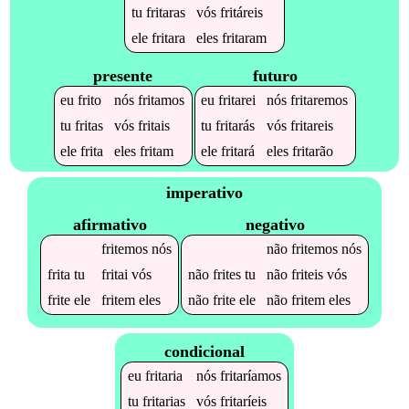
tu
fritaras
vós
fritáreis
ele
fritara
eles
fritaram
presente
futuro
eu
frito
nós
fritamos
eu
fritarei
nós
fritaremos
tu
fritas
vós
fritais
tu
fritarás
vós
fritareis
ele
frita
eles
fritam
ele
fritará
eles
fritarão
imperativo
afirmativo
negativo
fritemos
nós
não
fritemos
nós
frita
tu
fritai
vós
não
frites
tu
não
friteis
vós
frite
ele
fritem
eles
não
frite
ele
não
fritem
eles
condicional
eu
fritaria
nós
fritaríamos
tu
fritarias
vós
fritaríeis