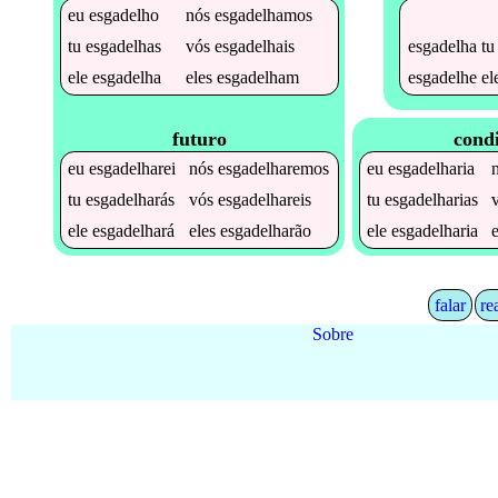
eu
esgadelho
nós
esgadelhamos
esgadelha
tu
tu
esgadelhas
vós
esgadelhais
esgadelhe
el
ele
esgadelha
eles
esgadelham
futuro
condi
eu
esgadelharei
nós
esgadelharemos
eu
esgadelharia
tu
esgadelharás
vós
esgadelhareis
tu
esgadelharias
ele
esgadelhará
eles
esgadelharão
ele
esgadelharia
falar
re
Sobre