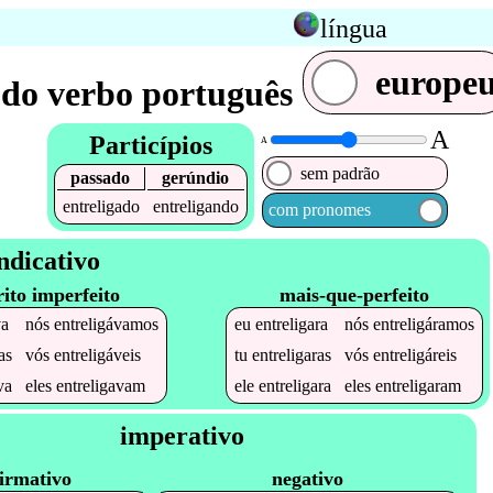
língua
europe
do verbo português
A
Particípios
A
sem padrão
passado
gerúndio
entreligado
entreligando
com pronomes
ndicativo
rito imperfeito
mais-que-perfeito
va
nós
entreligávamos
eu
entreligara
nós
entreligáramos
as
vós
entreligáveis
tu
entreligaras
vós
entreligáreis
va
eles
entreligavam
ele
entreligara
eles
entreligaram
imperativo
irmativo
negativo