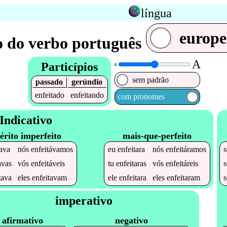
língua
europ
 do verbo português
A
Particípios
A
sem padrão
passado
gerúndio
enfeitado
enfeitando
com pronomes
Indicativo
érito imperfeito
mais-que-perfeito
tava
nós
enfeitávamos
eu
enfeitara
nós
enfeitáramos
avas
vós
enfeitáveis
tu
enfeitaras
vós
enfeitáreis
tava
eles
enfeitavam
ele
enfeitara
eles
enfeitaram
imperativo
afirmativo
negativo