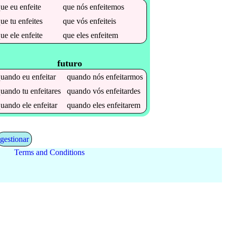
que
eu
enfeite
que
nós
enfeitemos
que
tu
enfeites
que
vós
enfeiteis
que
ele
enfeite
que
eles
enfeitem
futuro
quando
eu
enfeitar
quando
nós
enfeitarmos
quando
tu
enfeitares
quando
vós
enfeitardes
quando
ele
enfeitar
quando
eles
enfeitarem
gestionar
Terms and Conditions