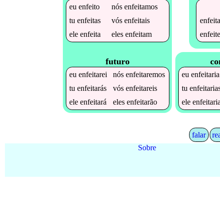
eu
enfeito
nós
enfeitamos
enfeit
tu
enfeitas
vós
enfeitais
enfeit
ele
enfeita
eles
enfeitam
futuro
co
eu
enfeitarei
nós
enfeitaremos
eu
enfeitaria
tu
enfeitarás
vós
enfeitareis
tu
enfeitaria
ele
enfeitará
eles
enfeitarão
ele
enfeitari
falar
re
Sobre