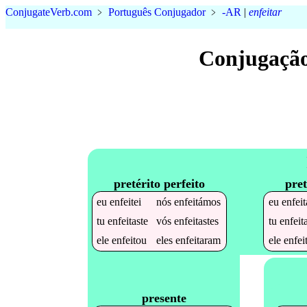
Conjugate
Verb
.
com
﹥
Português Conjugador
﹥
-AR
|
enfeitar
Conjugação
pretérito perfeito
pret
eu
enfeitei
nós
enfeitámos
eu
enfei
tu
enfeitaste
vós
enfeitastes
tu
enfeit
ele
enfeitou
eles
enfeitaram
ele
enfei
presente