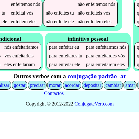
enfeitemos
nós
não
enfeitemos
nós
a
tu
enfeitai
vós
não
enfeites
tu
não
enfeiteis
vós
e
ele
enfeitem
eles
não
enfeite
ele
não
enfeitem
eles
ndicional
infinitivo pessoal
nós
enfeitaríamos
para
enfeitar
eu
para
enfeitarmos
nós
s
vós
enfeitaríeis
para
enfeitares
tu
para
enfeitardes
vós
a
eles
enfeitariam
para
enfeitar
ele
para
enfeitarem
eles
Outros verbos com a
conjugação padrão -ar
alizar
gostar
precisar
morar
acordar
depositar
cambiar
amar
Contactos
Copyright © 2012-2022
Conjugate
Verb
.
com