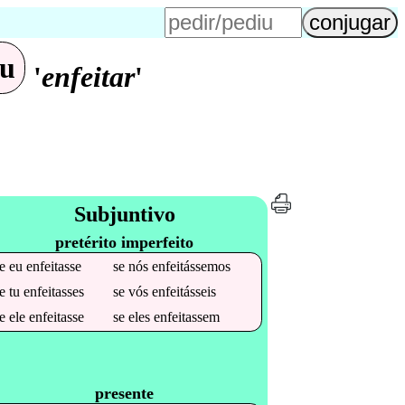
eu
'
enfeitar
'
Subjuntivo
pretérito imperfeito
se
eu
enfeitasse
se
nós
enfeitássemos
se
tu
enfeitasses
se
vós
enfeitásseis
se
ele
enfeitasse
se
eles
enfeitassem
presente