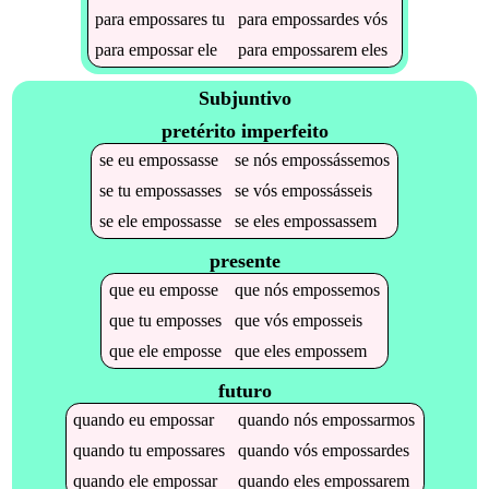
para
empossares
tu
para
empossardes
vós
para
empossar
ele
para
empossarem
eles
Subjuntivo
pretérito imperfeito
se
eu
empossasse
se
nós
empossássemos
se
tu
empossasses
se
vós
empossásseis
se
ele
empossasse
se
eles
empossassem
presente
que
eu
emposse
que
nós
empossemos
que
tu
emposses
que
vós
emposseis
que
ele
emposse
que
eles
empossem
futuro
quando
eu
empossar
quando
nós
empossarmos
quando
tu
empossares
quando
vós
empossardes
quando
ele
empossar
quando
eles
empossarem