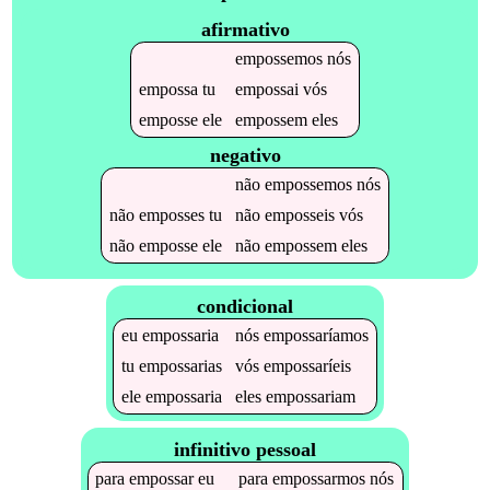
afirmativo
empossemos
nós
empossa
tu
empossai
vós
emposse
ele
empossem
eles
negativo
não
empossemos
nós
não
emposses
tu
não
emposseis
vós
não
emposse
ele
não
empossem
eles
condicional
eu
empossaria
nós
empossaríamos
tu
empossarias
vós
empossaríeis
ele
empossaria
eles
empossariam
infinitivo pessoal
para
empossar
eu
para
empossarmos
nós