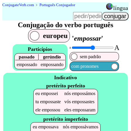
Conjugate
Verb
.
com
﹥
Português Conjugador
língua
Conjugação do verbo português
europeu
'
empossar
'
A
Particípios
A
sem padrão
passado
gerúndio
empossado
empossando
com pronomes
Indicativo
pretérito perfeito
eu
empossei
nós
empossámos
tu
empossaste
vós
empossastes
ele
empossou
eles
empossaram
pretérito imperfeito
eu
empossava
nós
empossávamos