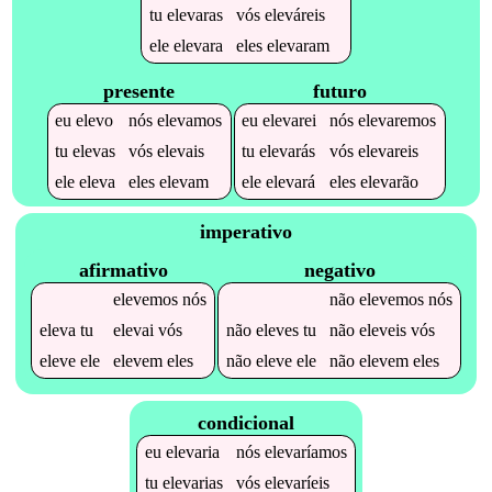
tu
elevaras
vós
eleváreis
ele
elevara
eles
elevaram
presente
futuro
eu
elevo
nós
elevamos
eu
elevarei
nós
elevaremos
tu
elevas
vós
elevais
tu
elevarás
vós
elevareis
ele
eleva
eles
elevam
ele
elevará
eles
elevarão
imperativo
afirmativo
negativo
elevemos
nós
não
elevemos
nós
eleva
tu
elevai
vós
não
eleves
tu
não
eleveis
vós
eleve
ele
elevem
eles
não
eleve
ele
não
elevem
eles
condicional
eu
elevaria
nós
elevaríamos
tu
elevarias
vós
elevaríeis