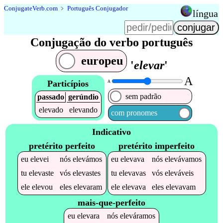
Conjugate
Verb
.
com
﹥
Português Conjugador
língua
Conjugação do verbo português
europeu
'
elevar
'
A
Particípios
A
sem padrão
passado
gerúndio
elevado
elevando
com pronomes
Indicativo
pretérito perfeito
pretérito imperfeito
eu
elevei
nós
elevámos
eu
elevava
nós
elevávamos
tu
elevaste
vós
elevastes
tu
elevavas
vós
eleváveis
ele
elevou
eles
elevaram
ele
elevava
eles
elevavam
mais-que-perfeito
eu
elevara
nós
eleváramos