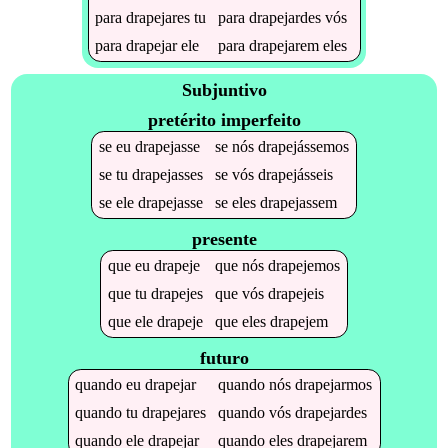
para
drapejares
tu
para
drapejardes
vós
para
drapejar
ele
para
drapejarem
eles
Subjuntivo
pretérito imperfeito
se
eu
drapejasse
se
nós
drapejássemos
se
tu
drapejasses
se
vós
drapejásseis
se
ele
drapejasse
se
eles
drapejassem
presente
que
eu
drapeje
que
nós
drapejemos
que
tu
drapejes
que
vós
drapejeis
que
ele
drapeje
que
eles
drapejem
futuro
quando
eu
drapejar
quando
nós
drapejarmos
quando
tu
drapejares
quando
vós
drapejardes
quando
ele
drapejar
quando
eles
drapejarem