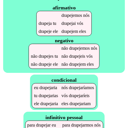
afirmativo
drapejemos
nós
drapeja
tu
drapejai
vós
drapeje
ele
drapejem
eles
negativo
não
drapejemos
nós
não
drapejes
tu
não
drapejeis
vós
não
drapeje
ele
não
drapejem
eles
condicional
eu
drapejaria
nós
drapejaríamos
tu
drapejarias
vós
drapejaríeis
ele
drapejaria
eles
drapejariam
infinitivo pessoal
para
drapejar
eu
para
drapejarmos
nós