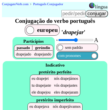
Conjugate
Verb
.
com
﹥
Português Conjugador
língua
Conjugação do verbo português
europeu
'
drapejar
'
A
Particípios
A
sem padrão
passado
gerúndio
drapejado
drapejando
com pronomes
Indicativo
pretérito perfeito
eu
drapejei
nós
drapejámos
tu
drapejaste
vós
drapejastes
ele
drapejou
eles
drapejaram
pretérito imperfeito
eu
drapejava
nós
drapejávamos