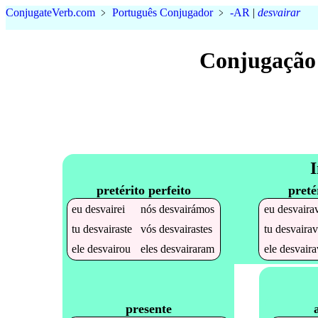
Conjugate
Verb
.
com
﹥
Português Conjugador
﹥
-AR
|
desvairar
Conjugação
I
pretérito perfeito
preté
eu
desvairei
nós
desvairámos
eu
desvaira
tu
desvairaste
vós
desvairastes
tu
desvairav
ele
desvairou
eles
desvairaram
ele
desvaira
presente