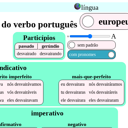
língua
europe
 do verbo português
A
Particípios
A
sem padrão
passado
gerúndio
desvairado
desvairando
com pronomes
ndicativo
rito imperfeito
mais-que-perfeito
va
nós
desvairávamos
eu
desvairara
nós
desvairáramos
as
vós
desvairáveis
tu
desvairaras
vós
desvairáreis
va
eles
desvairavam
ele
desvairara
eles
desvairaram
imperativo
afirmativo
negativo