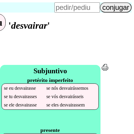
u
'
desvairar
'
Subjuntivo
pretérito imperfeito
se
eu
desvairasse
se
nós
desvairássemos
se
tu
desvairasses
se
vós
desvairásseis
se
ele
desvairasse
se
eles
desvairassem
presente