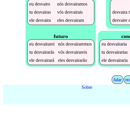
eu
desvairo
nós
desvairamos
desvaira
t
tu
desvairas
vós
desvairais
desvaire
e
ele
desvaira
eles
desvairam
futuro
con
eu
desvairarei
nós
desvairaremos
eu
desvairaria
tu
desvairarás
vós
desvairareis
tu
desvairarias
ele
desvairará
eles
desvairarão
ele
desvairaria
falar
re
Sobre