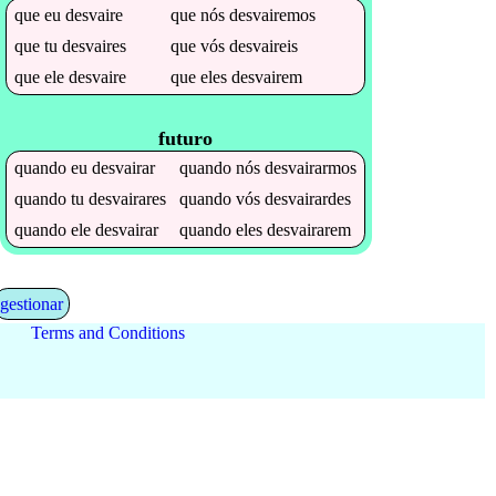
que
eu
desvaire
que
nós
desvairemos
que
tu
desvaires
que
vós
desvaireis
que
ele
desvaire
que
eles
desvairem
futuro
quando
eu
desvairar
quando
nós
desvairarmos
quando
tu
desvairares
quando
vós
desvairardes
quando
ele
desvairar
quando
eles
desvairarem
gestionar
Terms and Conditions