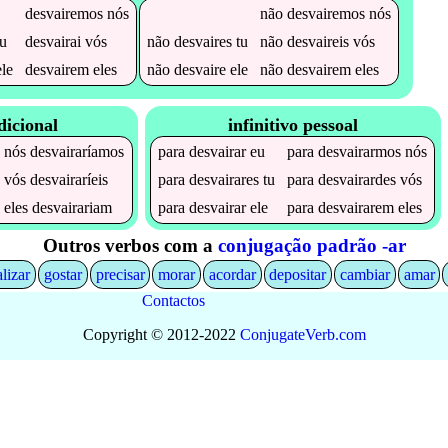
desvairemos
nós
não
desvairemos
nós
u
desvairai
vós
não
desvaires
tu
não
desvaireis
vós
le
desvairem
eles
não
desvaire
ele
não
desvairem
eles
dicional
infinitivo pessoal
nós
desvairaríamos
para
desvairar
eu
para
desvairarmos
nós
vós
desvairaríeis
para
desvairares
tu
para
desvairardes
vós
eles
desvairariam
para
desvairar
ele
para
desvairarem
eles
Outros verbos com a
conjugação padrão -ar
alizar
gostar
precisar
morar
acordar
depositar
cambiar
amar
Contactos
Copyright © 2012-2022
Conjugate
Verb
.
com