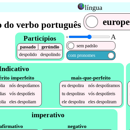
língua
europ
 do verbo português
A
Particípios
A
sem padrão
passado
gerúndio
despolido
despolindo
com pronomes
Indicativo
érito imperfeito
mais-que-perfeito
lia
nós
despolíamos
eu
despolira
nós
despolíramos
lias
vós
despolíeis
tu
despoliras
vós
despolíreis
olia
eles
despoliam
ele
despolira
eles
despoliram
imperativo
afirmativo
negativo