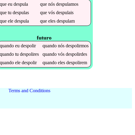
que
eu
despula
que
nós
despulamos
que
tu
despulas
que
vós
despulais
que
ele
despula
que
eles
despulam
futuro
quando
eu
despolir
quando
nós
despolirmos
quando
tu
despolires
quando
vós
despolirdes
quando
ele
despolir
quando
eles
despolirem
Terms and Conditions