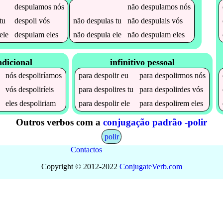
despulamos
nós
não
despulamos
nós
tu
despoli
vós
não
despulas
tu
não
despulais
vós
ele
despulam
eles
não
despula
ele
não
despulam
eles
ndicional
infinitivo pessoal
nós
despoliríamos
para
despolir
eu
para
despolirmos
nós
vós
despoliríeis
para
despolires
tu
para
despolirdes
vós
eles
despoliriam
para
despolir
ele
para
despolirem
eles
Outros verbos com a
conjugação padrão -polir
polir
Contactos
Copyright © 2012-2022
Conjugate
Verb
.
com