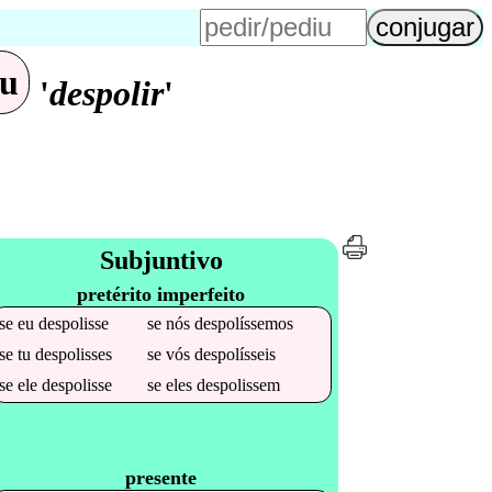
eu
'
despolir
'
Subjuntivo
pretérito imperfeito
se
eu
despolisse
se
nós
despolíssemos
se
tu
despolisses
se
vós
despolísseis
se
ele
despolisse
se
eles
despolissem
presente