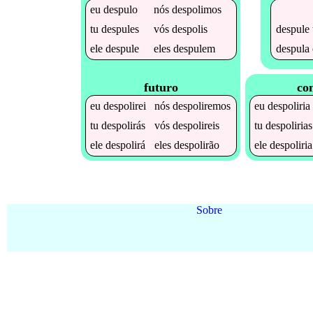
eu
despulo
nós
despolimos
despule
tu
despules
vós
despolis
despula
ele
despule
eles
despulem
futuro
co
eu
despolirei
nós
despoliremos
eu
despoliria
tu
despolirás
vós
despolireis
tu
despolirias
ele
despolirá
eles
despolirão
ele
despoliria
Sobre