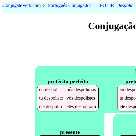
Conjugate
Verb
.
com
﹥
Português Conjugador
﹥
-POLIR
|
despolir
Conjugação
pretérito perfeito
pret
eu
despoli
nós
despolimos
eu
despo
tu
despoliste
vós
despolistes
tu
despo
ele
despoliu
eles
despoliram
ele
desp
presente