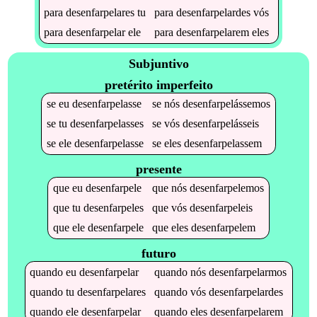
para
desenfarpelares
tu
para
desenfarpelardes
vós
para
desenfarpelar
ele
para
desenfarpelarem
eles
Subjuntivo
pretérito imperfeito
se
eu
desenfarpelasse
se
nós
desenfarpelássemos
se
tu
desenfarpelasses
se
vós
desenfarpelásseis
se
ele
desenfarpelasse
se
eles
desenfarpelassem
presente
que
eu
desenfarpele
que
nós
desenfarpelemos
que
tu
desenfarpeles
que
vós
desenfarpeleis
que
ele
desenfarpele
que
eles
desenfarpelem
futuro
quando
eu
desenfarpelar
quando
nós
desenfarpelarmos
quando
tu
desenfarpelares
quando
vós
desenfarpelardes
quando
ele
desenfarpelar
quando
eles
desenfarpelarem