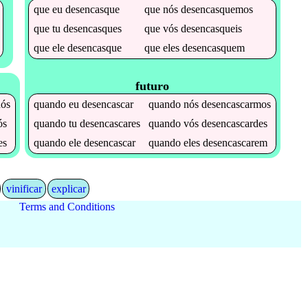
que
eu
desencasque
que
nós
desencasquemos
que
tu
desencasques
que
vós
desencasqueis
que
ele
desencasque
que
eles
desencasquem
futuro
ós
quando
eu
desencascar
quando
nós
desencascarmos
ós
quando
tu
desencascares
quando
vós
desencascardes
es
quando
ele
desencascar
quando
eles
desencascarem
vinificar
explicar
Terms and Conditions