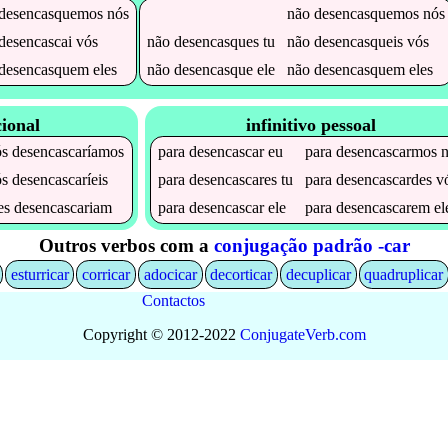
desencasquemos
nós
não
desencasquemos
nós
desencascai
vós
não
desencasques
tu
não
desencasqueis
vós
desencasquem
eles
não
desencasque
ele
não
desencasquem
eles
ional
infinitivo pessoal
ós
desencascaríamos
para
desencascar
eu
para
desencascarmos
n
ós
desencascaríeis
para
desencascares
tu
para
desencascardes
v
les
desencascariam
para
desencascar
ele
para
desencascarem
el
Outros verbos com a
conjugação padrão -car
esturricar
corricar
adocicar
decorticar
decuplicar
quadruplicar
Contactos
Copyright © 2012-2022
Conjugate
Verb
.
com