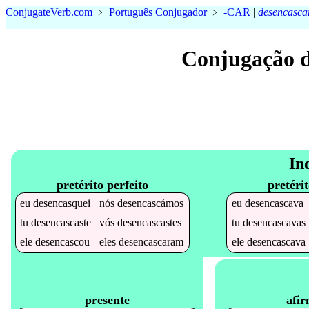
Conjugate
Verb
.
com
﹥
Português Conjugador
﹥
-CAR
|
desencasca
Conjugação d
In
pretérito perfeito
pretéri
eu
desencasquei
nós
desencascámos
eu
desencascava
tu
desencascaste
vós
desencascastes
tu
desencascavas
ele
desencascou
eles
desencascaram
ele
desencascava
afir
presente