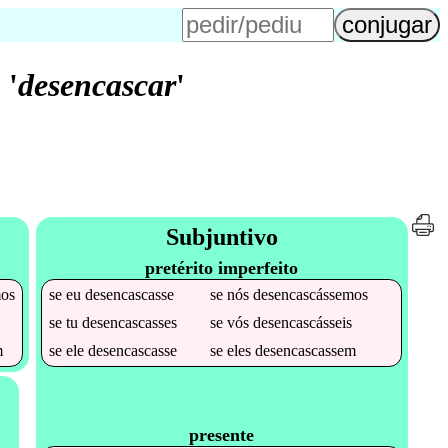
'
desencascar
'
Subjuntivo
pretérito imperfeito
mos
se
eu
desencascasse
se
nós
desencascássemos
se
tu
desencascasses
se
vós
desencascásseis
m
se
ele
desencascasse
se
eles
desencascassem
presente