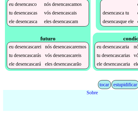
eu
desencasco
nós
desencascamos
desencasca
tu
tu
desencascas
vós
desencascais
desencasque
ele
ele
desencasca
eles
desencascam
futuro
condic
eu
desencascarei
nós
desencascaremos
eu
desencascaria
n
tu
desencascarás
vós
desencascareis
tu
desencascarias
v
ele
desencascará
eles
desencascarão
ele
desencascaria
e
tocar
estupidificar
Sobre