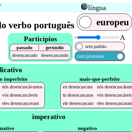
r
língua
europeu
o verbo português
A
Particípios
A
sem padrão
passado
gerúndio
desencascado
desencascando
com pronomes
dicativo
to imperfeito
mais-que-perfeito
nós
desencascávamos
eu
desencascara
nós
desencascára
vós
desencascáveis
tu
desencascaras
vós
desencascáreis
eles
desencascavam
ele
desencascara
eles
desencascara
imperativo
mativo
negativo