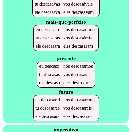
tu
descasavas
vós
descasáveis
ele
descasava
eles
descasavam
mais-que-perfeito
eu
descasara
nós
descasáramos
tu
descasaras
vós
descasáreis
ele
descasara
eles
descasaram
presente
eu
descaso
nós
descasamos
tu
descasas
vós
descasais
ele
descasa
eles
descasam
futuro
eu
descasarei
nós
descasaremos
tu
descasarás
vós
descasareis
ele
descasará
eles
descasarão
imperativo