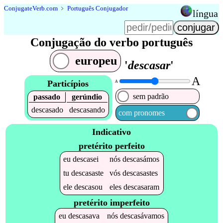
Conjugate
Verb
.
com
﹥
Português Conjugador
língua
Conjugação do verbo português
europeu
'
descasar
'
A
Particípios
A
sem padrão
passado
gerúndio
descasado
descasando
com pronomes
Indicativo
pretérito perfeito
eu
descasei
nós
descasámos
tu
descasaste
vós
descasastes
ele
descasou
eles
descasaram
pretérito imperfeito
eu
descasava
nós
descasávamos