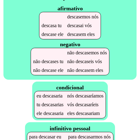
afirmativo
descasemos
nós
descasa
tu
descasai
vós
descase
ele
descasem
eles
negativo
não
descasemos
nós
não
descases
tu
não
descaseis
vós
não
descase
ele
não
descasem
eles
condicional
eu
descasaria
nós
descasaríamos
tu
descasarias
vós
descasaríeis
ele
descasaria
eles
descasariam
infinitivo pessoal
para
descasar
eu
para
descasarmos
nós