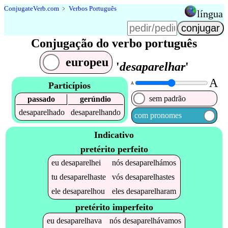
Conjugate
Verb
.
com
﹥
Verbos Português
língua
Conjugação do verbo português
europeu
'
desaparelhar
'
A
Particípios
A
sem padrão
passado
gerúndio
desaparelhado
desaparelhando
com pronomes
Indicativo
pretérito perfeito
eu
desaparelhei
nós
desaparelhámos
tu
desaparelhaste
vós
desaparelhastes
ele
desaparelhou
eles
desaparelharam
pretérito imperfeito
eu
desaparelhava
nós
desaparelhávamos