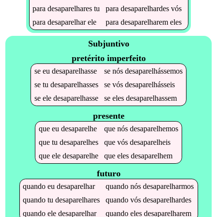
para
desaparelhares
tu
para
desaparelhardes
vós
para
desaparelhar
ele
para
desaparelharem
eles
Subjuntivo
pretérito imperfeito
se
eu
desaparelhasse
se
nós
desaparelhássemos
se
tu
desaparelhasses
se
vós
desaparelhásseis
se
ele
desaparelhasse
se
eles
desaparelhassem
presente
que
eu
desaparelhe
que
nós
desaparelhemos
que
tu
desaparelhes
que
vós
desaparelheis
que
ele
desaparelhe
que
eles
desaparelhem
futuro
quando
eu
desaparelhar
quando
nós
desaparelharmos
quando
tu
desaparelhares
quando
vós
desaparelhardes
quando
ele
desaparelhar
quando
eles
desaparelharem