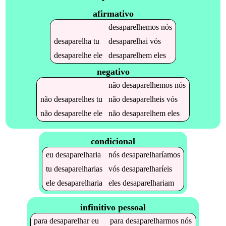
afirmativo
desaparelhemos
nós
desaparelha
tu
desaparelhai
vós
desaparelhe
ele
desaparelhem
eles
negativo
não
desaparelhemos
nós
não
desaparelhes
tu
não
desaparelheis
vós
não
desaparelhe
ele
não
desaparelhem
eles
condicional
eu
desaparelharia
nós
desaparelharíamos
tu
desaparelharias
vós
desaparelharíeis
ele
desaparelharia
eles
desaparelhariam
infinitivo pessoal
para
desaparelhar
eu
para
desaparelharmos
nós