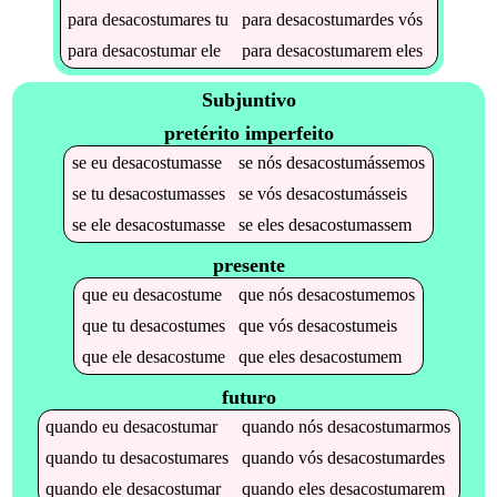
para
desacostumares
tu
para
desacostumardes
vós
para
desacostumar
ele
para
desacostumarem
eles
Subjuntivo
pretérito imperfeito
se
eu
desacostumasse
se
nós
desacostumássemos
se
tu
desacostumasses
se
vós
desacostumásseis
se
ele
desacostumasse
se
eles
desacostumassem
presente
que
eu
desacostume
que
nós
desacostumemos
que
tu
desacostumes
que
vós
desacostumeis
que
ele
desacostume
que
eles
desacostumem
futuro
quando
eu
desacostumar
quando
nós
desacostumarmos
quando
tu
desacostumares
quando
vós
desacostumardes
quando
ele
desacostumar
quando
eles
desacostumarem