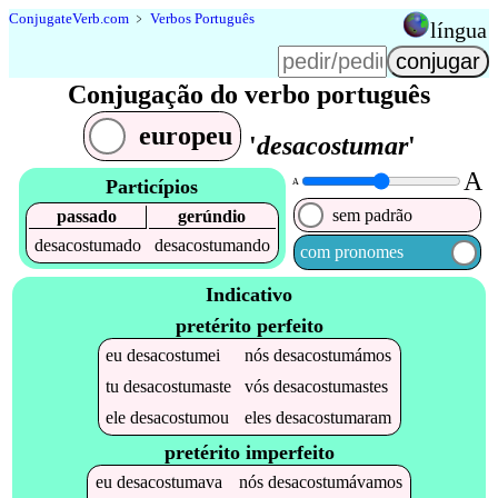
Conjugate
Verb
.
com
﹥
Verbos Português
língua
Conjugação do verbo português
europeu
'
desacostumar
'
A
Particípios
A
sem padrão
passado
gerúndio
desacostumado
desacostumando
com pronomes
Indicativo
pretérito perfeito
eu
desacostumei
nós
desacostumámos
tu
desacostumaste
vós
desacostumastes
ele
desacostumou
eles
desacostumaram
pretérito imperfeito
eu
desacostumava
nós
desacostumávamos