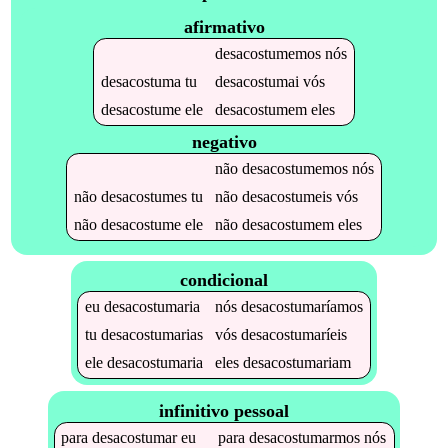
afirmativo
desacostumemos
nós
desacostuma
tu
desacostumai
vós
desacostume
ele
desacostumem
eles
negativo
não
desacostumemos
nós
não
desacostumes
tu
não
desacostumeis
vós
não
desacostume
ele
não
desacostumem
eles
condicional
eu
desacostumaria
nós
desacostumaríamos
tu
desacostumarias
vós
desacostumaríeis
ele
desacostumaria
eles
desacostumariam
infinitivo pessoal
para
desacostumar
eu
para
desacostumarmos
nós