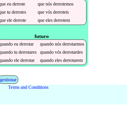
que
eu
derrote
que
nós
derrotemos
que
tu
derrotes
que
vós
derroteis
que
ele
derrote
que
eles
derrotem
futuro
quando
eu
derrotar
quando
nós
derrotarmos
quando
tu
derrotares
quando
vós
derrotardes
quando
ele
derrotar
quando
eles
derrotarem
gestionar
Terms and Conditions