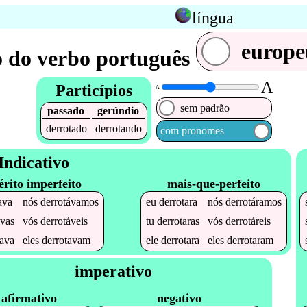
língua
europe
 do verbo português
A
Particípios
A
sem padrão
passado
gerúndio
derrotado
derrotando
com pronomes
Indicativo
érito imperfeito
mais-que-perfeito
ava
nós
derrotávamos
eu
derrotara
nós
derrotáramos
avas
vós
derrotáveis
tu
derrotaras
vós
derrotáreis
tava
eles
derrotavam
ele
derrotara
eles
derrotaram
imperativo
afirmativo
negativo