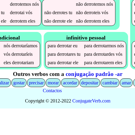
derrotemos
nós
não
derrotemos
nós
tu
derrotai
vós
não
derrotes
tu
não
derroteis
vós
ele
derrotem
eles
não
derrote
ele
não
derrotem
eles
ndicional
infinitivo pessoal
nós
derrotaríamos
para
derrotar
eu
para
derrotarmos
nós
s
vós
derrotaríeis
para
derrotares
tu
para
derrotardes
vós
a
eles
derrotariam
para
derrotar
ele
para
derrotarem
eles
Outros verbos com a
conjugação padrão -ar
alizar
gostar
precisar
morar
acordar
depositar
cambiar
amar
Contactos
Copyright © 2012-2022
Conjugate
Verb
.
com