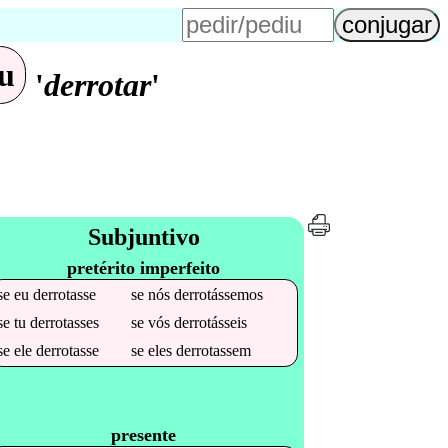
u
'
derrotar
'
Subjuntivo
pretérito imperfeito
se
eu
derrotasse
se
nós
derrotássemos
se
tu
derrotasses
se
vós
derrotásseis
se
ele
derrotasse
se
eles
derrotassem
presente