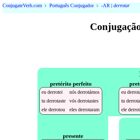
Conjugate
Verb
.
com
﹥
Português Conjugador
﹥
-AR
|
derrotar
Conjugação
pretérito perfeito
pret
eu
derrotei
nós
derrotámos
eu
derrot
tu
derrotaste
vós
derrotastes
tu
derrot
ele
derrotou
eles
derrotaram
ele
derro
presente