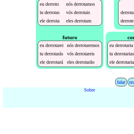
eu
derroto
nós
derrotamos
derrota
tu
derrotas
vós
derrotais
derrote
ele
derrota
eles
derrotam
futuro
co
eu
derrotarei
nós
derrotaremos
eu
derrotaria
tu
derrotarás
vós
derrotareis
tu
derrotaria
ele
derrotará
eles
derrotarão
ele
derrotari
falar
re
Sobre