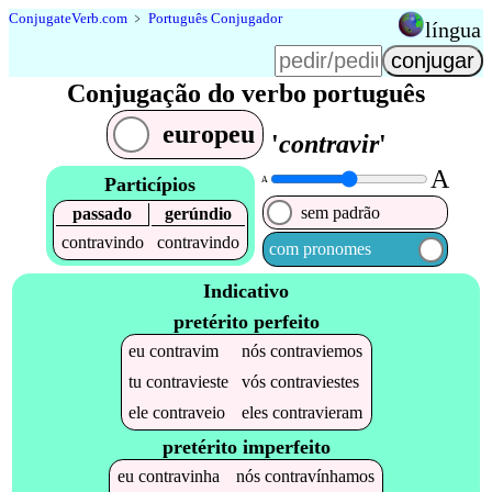
Conjugate
Verb
.
com
﹥
Português Conjugador
língua
Conjugação do verbo português
europeu
'
contravir
'
A
Particípios
A
sem padrão
passado
gerúndio
contravindo
contravindo
com pronomes
Indicativo
pretérito perfeito
eu
contravim
nós
contraviemos
tu
contravieste
vós
contraviestes
ele
contraveio
eles
contravieram
pretérito imperfeito
eu
contravinha
nós
contravínhamos