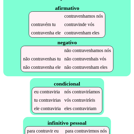
afirmativo
contravenhamos
nós
contravém
tu
contravinde
vós
contravenha
ele
contravenham
eles
negativo
não
contravenhamos
nós
não
contravenhas
tu
não
contravenhais
vós
não
contravenha
ele
não
contravenham
eles
condicional
eu
contraviria
nós
contraviríamos
tu
contravirias
vós
contraviríeis
ele
contraviria
eles
contraviriam
infinitivo pessoal
para
contravir
eu
para
contravirmos
nós