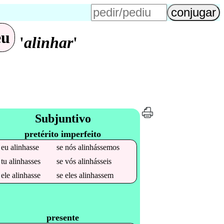
eu
'
alinhar
'
Subjuntivo
pretérito imperfeito
e
eu
alinhasse
se
nós
alinhássemos
e
tu
alinhasses
se
vós
alinhásseis
e
ele
alinhasse
se
eles
alinhassem
presente