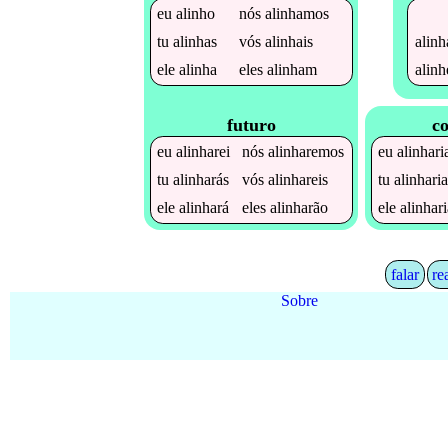
eu
alinho
nós
alinhamos
alinh
tu
alinhas
vós
alinhais
alinh
ele
alinha
eles
alinham
futuro
co
eu
alinharei
nós
alinharemos
eu
alinhari
tu
alinharás
vós
alinhareis
tu
alinhari
ele
alinhará
eles
alinharão
ele
alinhar
falar
re
Sobre