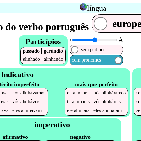
língua
europ
 do verbo português
A
Particípios
A
sem padrão
passado
gerúndio
alinhado
alinhando
com pronomes
Indicativo
térito imperfeito
mais-que-perfeito
hava
nós
alinhávamos
eu
alinhara
nós
alinháramos
s
havas
vós
alinháveis
tu
alinharas
vós
alinháreis
s
nhava
eles
alinhavam
ele
alinhara
eles
alinharam
s
imperativo
afirmativo
negativo