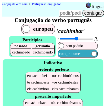
Conjugate
Verb
.
com
﹥
Português Conjugador
língua
Conjugação do verbo português
europeu
'
cachimbar
'
A
Particípios
A
sem padrão
passado
gerúndio
cachimbado
cachimbando
com pronomes
Indicativo
pretérito perfeito
eu
cachimbei
nós
cachimbámos
tu
cachimbaste
vós
cachimbastes
ele
cachimbou
eles
cachimbaram
pretérito imperfeito
eu
cachimbava
nós
cachimbávamos