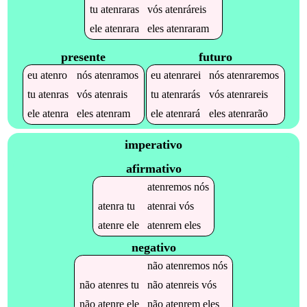
tu
atenraras
vós
atenráreis
ele
atenrara
eles
atenraram
presente
futuro
eu
atenro
nós
atenramos
eu
atenrarei
nós
atenraremos
tu
atenras
vós
atenrais
tu
atenrarás
vós
atenrareis
ele
atenra
eles
atenram
ele
atenrará
eles
atenrarão
imperativo
afirmativo
atenremos
nós
atenra
tu
atenrai
vós
atenre
ele
atenrem
eles
negativo
não
atenremos
nós
não
atenres
tu
não
atenreis
vós
não
atenre
ele
não
atenrem
eles