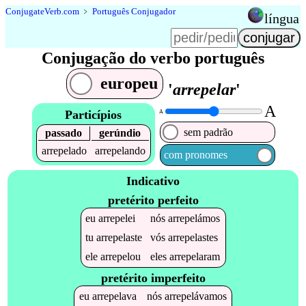
Conjugate
Verb
.
com
﹥
Português Conjugador
língua
Conjugação do verbo português
europeu
'
arrepelar
'
A
Particípios
A
sem padrão
passado
gerúndio
arrepelado
arrepelando
com pronomes
Indicativo
pretérito perfeito
eu
arrepelei
nós
arrepelámos
tu
arrepelaste
vós
arrepelastes
ele
arrepelou
eles
arrepelaram
pretérito imperfeito
eu
arrepelava
nós
arrepelávamos