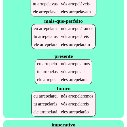
tu
arrepelavas
vós
arrepeláveis
ele
arrepelava
eles
arrepelavam
mais-que-perfeito
eu
arrepelara
nós
arrepeláramos
tu
arrepelaras
vós
arrepeláreis
ele
arrepelara
eles
arrepelaram
presente
eu
arrepelo
nós
arrepelamos
tu
arrepelas
vós
arrepelais
ele
arrepela
eles
arrepelam
futuro
eu
arrepelarei
nós
arrepelaremos
tu
arrepelarás
vós
arrepelareis
ele
arrepelará
eles
arrepelarão
imperativo