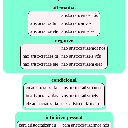
afirmativo
aristocratizemos
nós
aristocratiza
tu
aristocratizai
vós
aristocratize
ele
aristocratizem
eles
negativo
não
aristocratizemos
nós
não
aristocratizes
tu
não
aristocratizeis
vós
não
aristocratize
ele
não
aristocratizem
eles
condicional
eu
aristocratizaria
nós
aristocratizaríamos
tu
aristocratizarias
vós
aristocratizaríeis
ele
aristocratizaria
eles
aristocratizariam
infinitivo pessoal
para
aristocratizar
eu
para
aristocratizarmos
nós