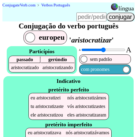
Conjugate
Verb
.
com
﹥
Verbos Português
língua
Conjugação do verbo português
europeu
'
aristocratizar
'
A
Particípios
A
sem padrão
passado
gerúndio
aristocratizado
aristocratizando
com pronomes
Indicativo
pretérito perfeito
eu
aristocratizei
nós
aristocratizámos
tu
aristocratizaste
vós
aristocratizastes
ele
aristocratizou
eles
aristocratizaram
pretérito imperfeito
eu
aristocratizava
nós
aristocratizávamos