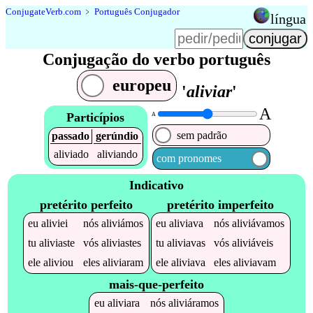
Conjugate
Verb
.
com
﹥
Português Conjugador
língua
Conjugação do verbo português
europeu
'
aliviar
'
A
Particípios
A
sem padrão
passado
gerúndio
aliviado
aliviando
com pronomes
Indicativo
pretérito perfeito
pretérito imperfeito
eu
aliviei
nós
aliviámos
eu
aliviava
nós
aliviávamos
tu
aliviaste
vós
aliviastes
tu
aliviavas
vós
aliviáveis
ele
aliviou
eles
aliviaram
ele
aliviava
eles
aliviavam
mais-que-perfeito
eu
aliviara
nós
aliviáramos