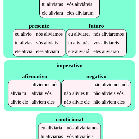
tu
aliviaras
vós
aliviáreis
ele
aliviara
eles
aliviaram
presente
futuro
eu
alivio
nós
aliviamos
eu
aliviarei
nós
aliviaremos
tu
alivias
vós
aliviais
tu
aliviarás
vós
aliviareis
ele
alivia
eles
aliviam
ele
aliviará
eles
aliviarão
imperativo
afirmativo
negativo
aliviemos
nós
não
aliviemos
nós
alivia
tu
aliviai
vós
não
alivies
tu
não
alivieis
vós
alivie
ele
aliviem
eles
não
alivie
ele
não
aliviem
eles
condicional
eu
aliviaria
nós
aliviaríamos
tu
aliviarias
vós
aliviaríeis