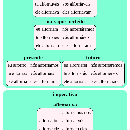
tu
alforriavas
vós
alforriáveis
ele
alforriava
eles
alforriavam
mais-que-perfeito
eu
alforriara
nós
alforriáramos
tu
alforriaras
vós
alforriáreis
ele
alforriara
eles
alforriaram
presente
futuro
eu
alforrio
nós
alforriamos
eu
alforriarei
nós
alforriaremos
tu
alforrias
vós
alforriais
tu
alforriarás
vós
alforriareis
ele
alforria
eles
alforriam
ele
alforriará
eles
alforriarão
imperativo
afirmativo
alforriemos
nós
alforria
tu
alforriai
vós
alforrie
ele
alforriem
eles