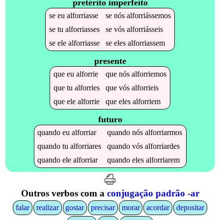
pretérito imperfeito
se
eu
alforriasse
se
nós
alforriássemos
se
tu
alforriasses
se
vós
alforriásseis
se
ele
alforriasse
se
eles
alforriassem
presente
que
eu
alforrie
que
nós
alforriemos
que
tu
alforries
que
vós
alforrieis
que
ele
alforrie
que
eles
alforriem
futuro
quando
eu
alforriar
quando
nós
alforriarmos
quando
tu
alforriares
quando
vós
alforriardes
quando
ele
alforriar
quando
eles
alforriarem
Outros verbos com a
conjugação padrão -ar
falar
realizar
gostar
precisar
morar
acordar
depositar