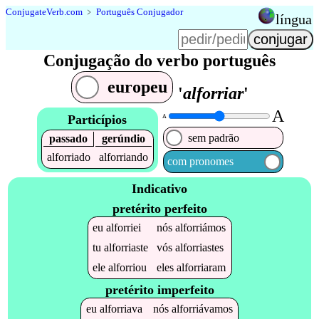
Conjugate
Verb
.
com
﹥
Português Conjugador
língua
Conjugação do verbo português
europeu
'
alforriar
'
A
Particípios
A
sem padrão
passado
gerúndio
alforriado
alforriando
com pronomes
Indicativo
pretérito perfeito
eu
alforriei
nós
alforriámos
tu
alforriaste
vós
alforriastes
ele
alforriou
eles
alforriaram
pretérito imperfeito
eu
alforriava
nós
alforriávamos