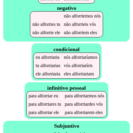
negativo
não
alforriemos
nós
não
alforries
tu
não
alforrieis
vós
não
alforrie
ele
não
alforriem
eles
condicional
eu
alforriaria
nós
alforriaríamos
tu
alforriarias
vós
alforriaríeis
ele
alforriaria
eles
alforriariam
infinitivo pessoal
para
alforriar
eu
para
alforriarmos
nós
para
alforriares
tu
para
alforriardes
vós
para
alforriar
ele
para
alforriarem
eles
Subjuntivo