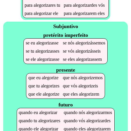
para
alegorizares
tu
para
alegorizardes
vós
para
alegorizar
ele
para
alegorizarem
eles
Subjuntivo
pretérito imperfeito
se
eu
alegorizasse
se
nós
alegorizássemos
se
tu
alegorizasses
se
vós
alegorizásseis
se
ele
alegorizasse
se
eles
alegorizassem
presente
que
eu
alegorize
que
nós
alegorizemos
que
tu
alegorizes
que
vós
alegorizeis
que
ele
alegorize
que
eles
alegorizem
futuro
quando
eu
alegorizar
quando
nós
alegorizarmos
quando
tu
alegorizares
quando
vós
alegorizardes
quando
ele
alegorizar
quando
eles
alegorizarem