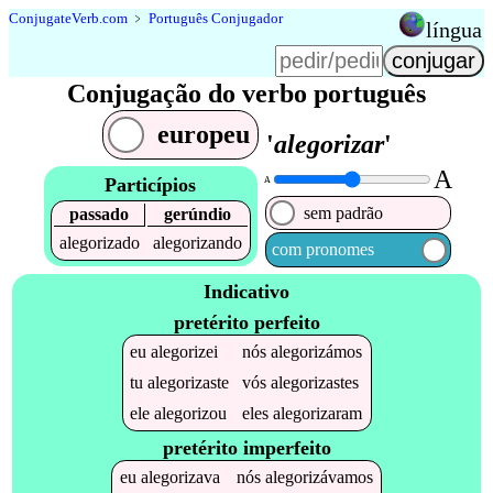
Conjugate
Verb
.
com
﹥
Português Conjugador
língua
Conjugação do verbo português
europeu
'
alegorizar
'
A
Particípios
A
sem padrão
passado
gerúndio
alegorizado
alegorizando
com pronomes
Indicativo
pretérito perfeito
eu
alegorizei
nós
alegorizámos
tu
alegorizaste
vós
alegorizastes
ele
alegorizou
eles
alegorizaram
pretérito imperfeito
eu
alegorizava
nós
alegorizávamos