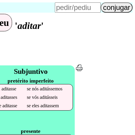
eu
'
aditar
'
Subjuntivo
pretérito imperfeito
u
aditasse
se
nós
aditássemos
u
aditasses
se
vós
aditásseis
le
aditasse
se
eles
aditassem
presente