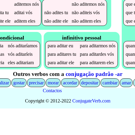
aditemos
nós
não
aditemos
nós
que
ita
tu
aditai
vós
não
adites
tu
não
aditeis
vós
que
ite
ele
aditem
eles
não
adite
ele
não
aditem
eles
que
ondicional
infinitivo pessoal
ia
nós
aditaríamos
para
aditar
eu
para
aditarmos
nós
qua
ias
vós
aditaríeis
para
aditares
tu
para
aditardes
vós
qua
ria
eles
aditariam
para
aditar
ele
para
aditarem
eles
qua
Outros verbos com a
conjugação padrão -ar
alizar
gostar
precisar
morar
acordar
depositar
cambiar
amar
Contactos
Copyright © 2012-2022
Conjugate
Verb
.
com