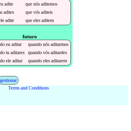
eu
adite
que
nós
aditemos
tu
adites
que
vós
aditeis
ele
adite
que
eles
aditem
futuro
ndo
eu
aditar
quando
nós
aditarmos
ndo
tu
aditares
quando
vós
aditardes
ndo
ele
aditar
quando
eles
aditarem
gestionar
Terms and Conditions