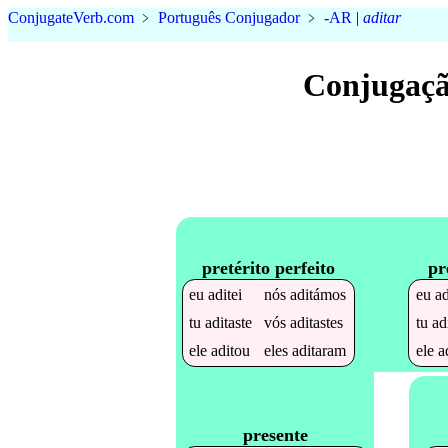
Conjugate
Verb
.
com
﹥
Português Conjugador
﹥
-AR
|
aditar
Conjugaçã
pretérito perfeito
pr
eu
aditei
nós
aditámos
eu
ad
tu
aditaste
vós
aditastes
tu
ad
ele
aditou
eles
aditaram
ele
a
presente