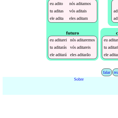
eu
adito
nós
aditamos
ad
tu
aditas
vós
aditais
ad
ele
adita
eles
aditam
futuro
c
eu
aditarei
nós
aditaremos
eu
aditar
tu
aditarás
vós
aditareis
tu
aditar
ele
aditará
eles
aditarão
ele
adita
falar
re
Sobre