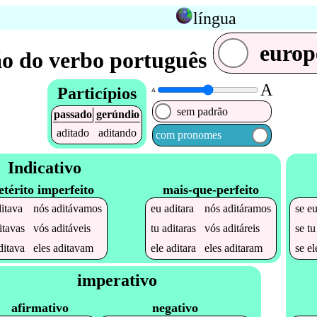
língua
europ
o do verbo português
A
Particípios
A
sem padrão
passado
gerúndio
aditado
aditando
com pronomes
Indicativo
etérito imperfeito
mais-que-perfeito
itava
nós
aditávamos
eu
aditara
nós
aditáramos
se
e
itavas
vós
aditáveis
tu
aditaras
vós
aditáreis
se
t
ditava
eles
aditavam
ele
aditara
eles
aditaram
se
e
imperativo
afirmativo
negativo