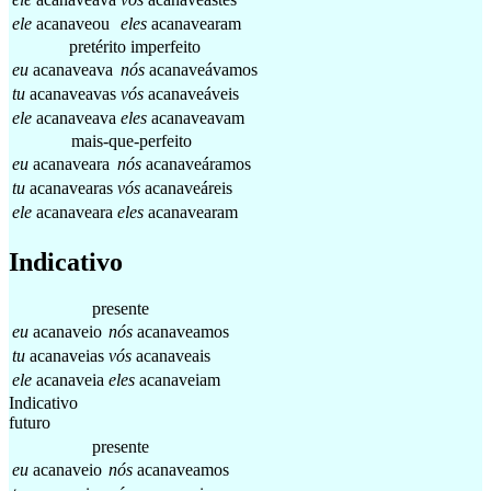
ele
acanaveou
eles
acanavearam
pretérito imperfeito
eu
acanaveava
nós
acanaveávamos
tu
acanaveavas
vós
acanaveáveis
ele
acanaveava
eles
acanaveavam
mais-que-perfeito
eu
acanaveara
nós
acanaveáramos
tu
acanavearas
vós
acanaveáreis
ele
acanaveara
eles
acanavearam
Indicativo
presente
eu
acanaveio
nós
acanaveamos
tu
acanaveias
vós
acanaveais
ele
acanaveia
eles
acanaveiam
Indicativo
futuro
presente
eu
acanaveio
nós
acanaveamos