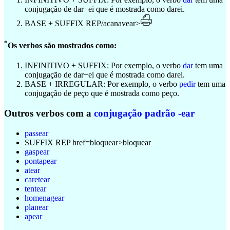
conjugação de dar+ei que é mostrada como dar
ei
.
BASE +
SUFFIX REP/acanavear>
*
Os verbos são mostrados como:
INFINITIVO +
SUFFIX
: Por exemplo, o verbo
dar
tem uma
conjugação de dar+ei que é mostrada como dar
ei
.
BASE +
IRREGULAR
: Por exemplo, o verbo
pedir
tem uma
conjugação de peço que é mostrada como
peço
.
Outros verbos com a
conjugação padrão -ear
passear
SUFFIX REP href=bloquear>bloquear
gaspear
pontapear
atear
caretear
tentear
homenagear
planear
apear