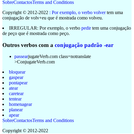
Sobre
Contactos
Terms and Conditions
Copyright © 2012-2022
: Por exemplo, o verbo
volver
tem uma
conjugação de volv+eu que é mostrada como volv
eu
.
IRREGULAR
: Por exemplo, o verbo
pedir
tem uma conjugação
de peço que é mostrada como
peço
.
Outros verbos com a
conjugação padrão -ear
passear
jugateVerb.com class=notranslate
>
Conjugate
Verb
.
com
bloquear
gaspear
pontapear
atear
caretear
tentear
homenagear
planear
apear
Sobre
Contactos
Terms and Conditions
Copyright © 2012-2022