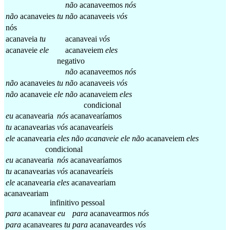
não
acanaveemos
nós
não
acanaveies
tu
não
acanaveeis
vós
nós
acanaveia
tu
acanaveai
vós
acanaveie
ele
acanaveiem
eles
negativo
não
acanaveemos
nós
não
acanaveies
tu
não
acanaveeis
vós
não
acanaveie
ele
não
acanaveiem
eles
condicional
eu
acanavearia
nós
acanavearíamos
tu
acanavearias
vós
acanavearíeis
ele
acanavearia
eles
não
acanaveie
ele
não
acanaveiem
eles
condicional
eu
acanavearia
nós
acanavearíamos
tu
acanavearias
vós
acanavearíeis
ele
acanavearia
eles
acanaveariam
acanaveariam
infinitivo pessoal
para
acanavear
eu
para
acanavearmos
nós
para
acanaveares
tu
para
acanaveardes
vós