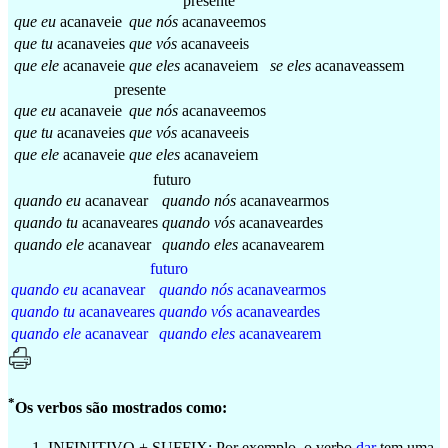
presente
que
eu
acanaveie
que
nós
acanaveemos
que
tu
acanaveies
que
vós
acanaveeis
que
ele
acanaveie
que
eles
acanaveiem
se
eles
acanaveassem
presente
que
eu
acanaveie
que
nós
acanaveemos
que
tu
acanaveies
que
vós
acanaveeis
que
ele
acanaveie
que
eles
acanaveiem
futuro
quando
eu
acanavear
quando
nós
acanavearmos
quando
tu
acanaveares
quando
vós
acanaveardes
quando
ele
acanavear
quando
eles
acanavearem
futuro
quando
eu
acanavear
quando
nós
acanavearmos
quando
tu
acanaveares
quando
vós
acanaveardes
quando
ele
acanavear
quando
eles
acanavearem
*
Os verbos são mostrados como:
INFINITIVO +
SUFFIX
: Por exemplo, o verbo
dar
tem uma