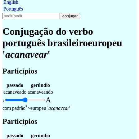
English
Português
Conjugação do verbo
português
brasileiro
europeu
'
acanavear
'
Particípios
passado
gerúndio
acanaveado
acanaveando
A
A
*
com padrão
>
europeu
'
acanavear
'
Particípios
passado
gerúndio