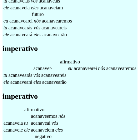
tu
acanaveias
vós
acanaveais
ele
acanaveia
eles
acanaveiam
futuro
eu
acanavearei
nós
acanavearemos
tu
acanavearás
vós
acanaveareis
ele
acanaveará
eles
acanavearão
imperativo
afirmativo
acanave>
eu
acanavearei
nós
acanavearemos
tu
acanavearás
vós
acanaveareis
ele
acanaveará
eles
acanavearão
imperativo
afirmativo
acanaveemos
nós
acanaveia
tu
acanaveai
vós
acanaveie
ele
acanaveiem
eles
negativo