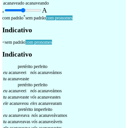
acanaveado
acanaveando
A
A
*
com padrão
sem padrão
com pronomes
Indicativo
<
sem padrão
com pronomes
Indicativo
pretérito perfeito
eu
acanaveei
nós
acanaveámos
tu
acanaveaste
pretérito perfeito
eu
acanaveei
nós
acanaveámos
tu
acanaveaste
vós
acanaveastes
ele
acanaveou
eles
acanavearam
pretérito imperfeito
eu
acanaveava
nós
acanaveávamos
tu
acanaveavas
vós
acanaveáveis
ele
acanaveava
vós
acanaveastes