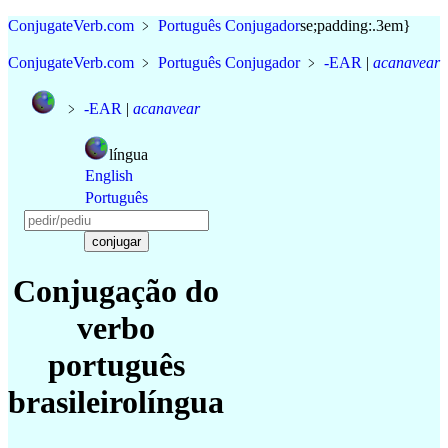
Conjugate
Verb
.
com
﹥
Português Conjugador
se;padding:.3em}
Conjugate
Verb
.
com
﹥
Português Conjugador
﹥
-EAR
|
acanavear
﹥
-EAR
|
acanavear
língua
English
Português
Conjugação do
verbo
português
brasileiro
língua