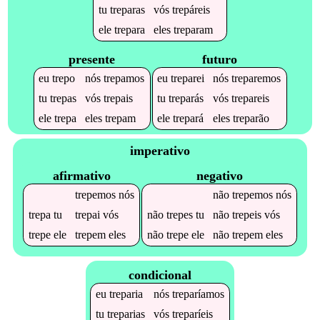
tu
treparas
vós
trepáreis
ele
trepara
eles
treparam
presente
futuro
eu
trepo
nós
trepamos
eu
treparei
nós
treparemos
tu
trepas
vós
trepais
tu
treparás
vós
trepareis
ele
trepa
eles
trepam
ele
trepará
eles
treparão
imperativo
afirmativo
negativo
trepemos
nós
não
trepemos
nós
trepa
tu
trepai
vós
não
trepes
tu
não
trepeis
vós
trepe
ele
trepem
eles
não
trepe
ele
não
trepem
eles
condicional
eu
treparia
nós
treparíamos
tu
treparias
vós
treparíeis