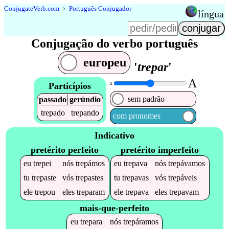
Conjugate
Verb
.
com
﹥
Português Conjugador
língua
Conjugação do verbo português
europeu
'
trepar
'
A
Particípios
A
sem padrão
passado
gerúndio
trepado
trepando
com pronomes
Indicativo
pretérito perfeito
pretérito imperfeito
eu
trepei
nós
trepámos
eu
trepava
nós
trepávamos
tu
trepaste
vós
trepastes
tu
trepavas
vós
trepáveis
ele
trepou
eles
treparam
ele
trepava
eles
trepavam
mais-que-perfeito
eu
trepara
nós
trepáramos