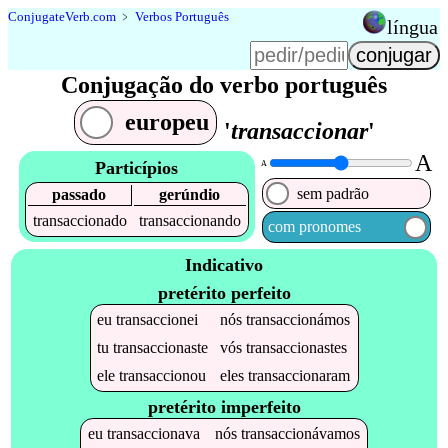
Conjugate
Verb
.
com
﹥
Verbos Português
língua
Conjugação do verbo português
europeu
'
transaccionar
'
A
Particípios
A
sem padrão
passado
gerúndio
transaccionado
transaccionando
com pronomes
Indicativo
pretérito perfeito
eu
transaccionei
nós
transaccionámos
tu
transaccionaste
vós
transaccionastes
ele
transaccionou
eles
transaccionaram
pretérito imperfeito
eu
transaccionava
nós
transaccionávamos