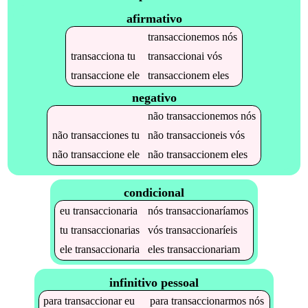
afirmativo
transaccionemos
nós
transacciona
tu
transaccionai
vós
transaccione
ele
transaccionem
eles
negativo
não
transaccionemos
nós
não
transacciones
tu
não
transaccioneis
vós
não
transaccione
ele
não
transaccionem
eles
condicional
eu
transaccionaria
nós
transaccionaríamos
tu
transaccionarias
vós
transaccionaríeis
ele
transaccionaria
eles
transaccionariam
infinitivo pessoal
para
transaccionar
eu
para
transaccionarmos
nós