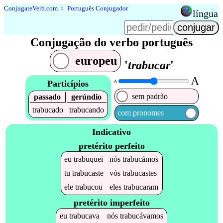
Conjugate
Verb
.
com
﹥
Português Conjugador
língua
Conjugação do verbo português
europeu
'
trabucar
'
A
Particípios
A
sem padrão
passado
gerúndio
trabucado
trabucando
com pronomes
Indicativo
pretérito perfeito
eu
trabuquei
nós
trabucámos
tu
trabucaste
vós
trabucastes
ele
trabucou
eles
trabucaram
pretérito imperfeito
eu
trabucava
nós
trabucávamos