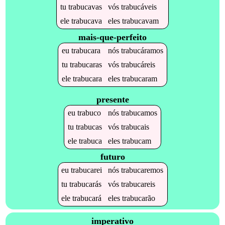
tu
trabucavas
vós
trabucáveis
ele
trabucava
eles
trabucavam
mais-que-perfeito
eu
trabucara
nós
trabucáramos
tu
trabucaras
vós
trabucáreis
ele
trabucara
eles
trabucaram
presente
eu
trabuco
nós
trabucamos
tu
trabucas
vós
trabucais
ele
trabuca
eles
trabucam
futuro
eu
trabucarei
nós
trabucaremos
tu
trabucarás
vós
trabucareis
ele
trabucará
eles
trabucarão
imperativo