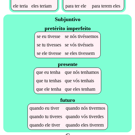
ele
teria
eles
teriam
para
ter
ele
para
terem
eles
Subjuntivo
pretérito imperfeito
se
eu
tivesse
se
nós
tivéssemos
se
tu
tivesses
se
vós
tivésseis
se
ele
tivesse
se
eles
tivessem
presente
que
eu
tenha
que
nós
tenhamos
que
tu
tenhas
que
vós
tenhais
que
ele
tenha
que
eles
tenham
futuro
quando
eu
tiver
quando
nós
tivermos
quando
tu
tiveres
quando
vós
tiverdes
quando
ele
tiver
quando
eles
tiverem