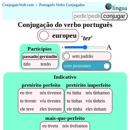
Conjugate
Verb
.
com
﹥
Português Verbo Conjugador
língua
Conjugação do verbo português
europeu
'
ter
'
A
Particípios
A
sem padrão
passado
gerúndio
tido
tendo
com pronomes
Indicativo
pretérito perfeito
pretérito imperfeito
eu
tive
nós
tivemos
eu
tinha
nós
tínhamos
tu
tiveste
vós
tivestes
tu
tinhas
vós
tínheis
ele
teve
eles
tiveram
ele
tinha
eles
tinham
mais-que-perfeito
eu
tivera
nós
tivéramos