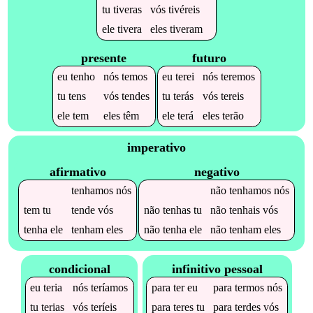
tu
tiveras
vós
tivéreis
ele
tivera
eles
tiveram
presente
futuro
eu
tenho
nós
temos
eu
terei
nós
teremos
tu
tens
vós
tendes
tu
terás
vós
tereis
ele
tem
eles
têm
ele
terá
eles
terão
imperativo
afirmativo
negativo
tenhamos
nós
não
tenhamos
nós
tem
tu
tende
vós
não
tenhas
tu
não
tenhais
vós
tenha
ele
tenham
eles
não
tenha
ele
não
tenham
eles
condicional
infinitivo pessoal
eu
teria
nós
teríamos
para
ter
eu
para
termos
nós
tu
terias
vós
teríeis
para
teres
tu
para
terdes
vós