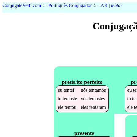
Conjugate
Verb
.
com
﹥
Português Conjugador
﹥
-AR
|
tentar
Conjugaçã
pretérito perfeito
pr
eu
tentei
nós
tentámos
eu
te
tu
tentaste
vós
tentastes
tu
te
ele
tentou
eles
tentaram
ele
t
presente