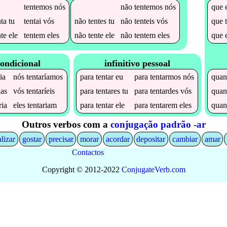
tentemos
nós
não
tentemos
nós
que
nta
tu
tentai
vós
não
tentes
tu
não
tenteis
vós
que
nte
ele
tentem
eles
não
tente
ele
não
tentem
eles
que
ondicional
infinitivo pessoal
ia
nós
tentaríamos
para
tentar
eu
para
tentarmos
nós
qua
ias
vós
tentaríeis
para
tentares
tu
para
tentardes
vós
qua
ria
eles
tentariam
para
tentar
ele
para
tentarem
eles
qua
Outros verbos com a
conjugação padrão -ar
alizar
gostar
precisar
morar
acordar
depositar
cambiar
amar
Contactos
Copyright © 2012-2022
Conjugate
Verb
.
com