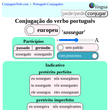
Conjugate
Verb
.
com
﹥
Português Conjugador
língua
Conjugação do verbo português
europeu
'
sossegar
'
A
Particípios
A
sem padrão
passado
gerúndio
sossegado
sossegando
com pronomes
Indicativo
pretérito perfeito
eu
sosseguei
nós
sossegámos
tu
sossegaste
vós
sossegastes
ele
sossegou
eles
sossegaram
pretérito imperfeito
eu
sossegava
nós
sossegávamos