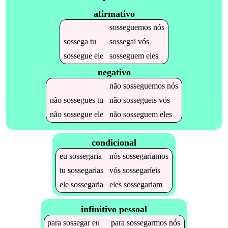
afirmativo
sosseguemos
nós
sossega
tu
sossegai
vós
sossegue
ele
sosseguem
eles
negativo
não
sosseguemos
nós
não
sossegues
tu
não
sossegueis
vós
não
sossegue
ele
não
sosseguem
eles
condicional
eu
sossegaria
nós
sossegaríamos
tu
sossegarias
vós
sossegaríeis
ele
sossegaria
eles
sossegariam
infinitivo pessoal
para
sossegar
eu
para
sossegarmos
nós