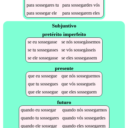
para
sossegares
tu
para
sossegardes
vós
para
sossegar
ele
para
sossegarem
eles
Subjuntivo
pretérito imperfeito
se
eu
sossegasse
se
nós
sossegássemos
se
tu
sossegasses
se
vós
sossegásseis
se
ele
sossegasse
se
eles
sossegassem
presente
que
eu
sossegue
que
nós
sosseguemos
que
tu
sossegues
que
vós
sossegueis
que
ele
sossegue
que
eles
sosseguem
futuro
quando
eu
sossegar
quando
nós
sossegarmos
quando
tu
sossegares
quando
vós
sossegardes
quando
ele
sossegar
quando
eles
sossegarem