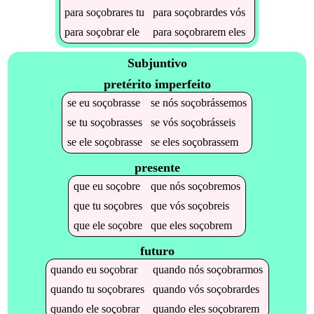
para
soçobrares
tu
para
soçobrardes
vós
para
soçobrar
ele
para
soçobrarem
eles
Subjuntivo
pretérito imperfeito
se
eu
soçobrasse
se
nós
soçobrássemos
se
tu
soçobrasses
se
vós
soçobrásseis
se
ele
soçobrasse
se
eles
soçobrassem
presente
que
eu
soçobre
que
nós
soçobremos
que
tu
soçobres
que
vós
soçobreis
que
ele
soçobre
que
eles
soçobrem
futuro
quando
eu
soçobrar
quando
nós
soçobrarmos
quando
tu
soçobrares
quando
vós
soçobrardes
quando
ele
soçobrar
quando
eles
soçobrarem