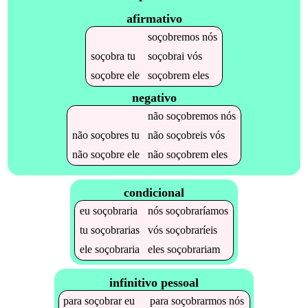
afirmativo
soçobremos
nós
soçobra
tu
soçobrai
vós
soçobre
ele
soçobrem
eles
negativo
não
soçobremos
nós
não
soçobres
tu
não
soçobreis
vós
não
soçobre
ele
não
soçobrem
eles
condicional
eu
soçobraria
nós
soçobraríamos
tu
soçobrarias
vós
soçobraríeis
ele
soçobraria
eles
soçobrariam
infinitivo pessoal
para
soçobrar
eu
para
soçobrarmos
nós