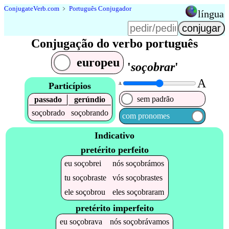
Conjugate
Verb
.
com
﹥
Português Conjugador
língua
Conjugação do verbo português
europeu
'
soçobrar
'
A
Particípios
A
sem padrão
passado
gerúndio
soçobrado
soçobrando
com pronomes
Indicativo
pretérito perfeito
eu
soçobrei
nós
soçobrámos
tu
soçobraste
vós
soçobrastes
ele
soçobrou
eles
soçobraram
pretérito imperfeito
eu
soçobrava
nós
soçobrávamos