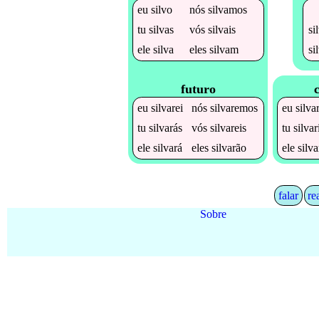
eu
silvo
nós
silvamos
si
tu
silvas
vós
silvais
si
ele
silva
eles
silvam
futuro
eu
silvarei
nós
silvaremos
eu
silva
tu
silvarás
vós
silvareis
tu
silvar
ele
silvará
eles
silvarão
ele
silva
falar
re
Sobre