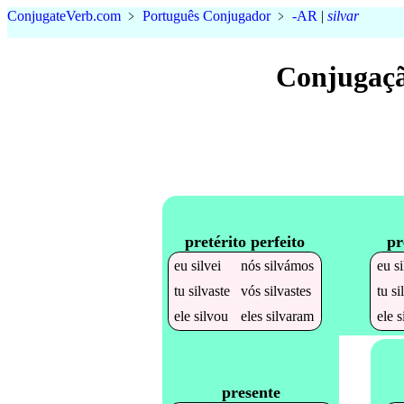
Conjugate
Verb
.
com
﹥
Português Conjugador
﹥
-AR
|
silvar
Conjugaçã
pretérito perfeito
pr
eu
silvei
nós
silvámos
eu
s
tu
silvaste
vós
silvastes
tu
si
ele
silvou
eles
silvaram
ele
s
presente