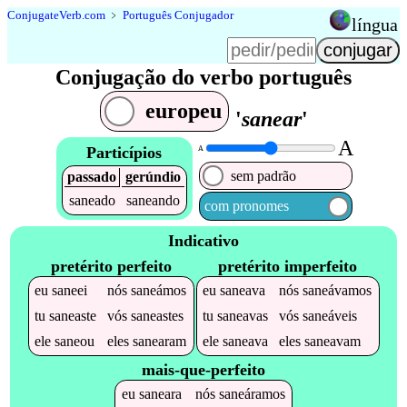
Conjugate
Verb
.
com
﹥
Português Conjugador
língua
Conjugação do verbo português
europeu
'
sanear
'
A
Particípios
A
sem padrão
passado
gerúndio
saneado
saneando
com pronomes
Indicativo
pretérito perfeito
pretérito imperfeito
eu
saneei
nós
saneámos
eu
saneava
nós
saneávamos
tu
saneaste
vós
saneastes
tu
saneavas
vós
saneáveis
ele
saneou
eles
sanearam
ele
saneava
eles
saneavam
mais-que-perfeito
eu
saneara
nós
saneáramos