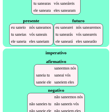
tu
sanearas
vós
saneáreis
ele
saneara
eles
sanearam
presente
futuro
eu
saneio
nós
saneamos
eu
sanearei
nós
sanearemos
tu
saneias
vós
saneais
tu
sanearás
vós
saneareis
ele
saneia
eles
saneiam
ele
saneará
eles
sanearão
imperativo
afirmativo
saneemos
nós
saneia
tu
saneai
vós
saneie
ele
saneiem
eles
negativo
não
saneemos
nós
não
saneies
tu
não
saneeis
vós
não
saneie
ele
não
saneiem
eles