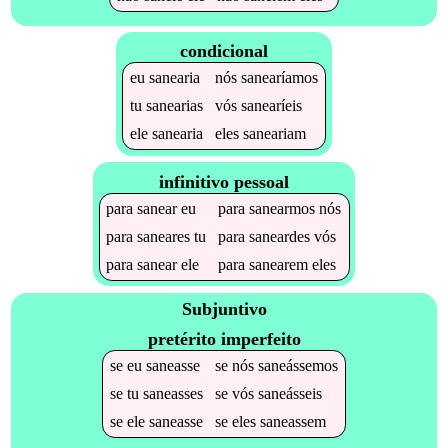
condicional
eu
sanearia
nós
sanearíamos
tu
sanearias
vós
sanearíeis
ele
sanearia
eles
saneariam
infinitivo pessoal
para
sanear
eu
para
sanearmos
nós
para
saneares
tu
para
saneardes
vós
para
sanear
ele
para
sanearem
eles
Subjuntivo
pretérito imperfeito
se
eu
saneasse
se
nós
saneássemos
se
tu
saneasses
se
vós
saneásseis
se
ele
saneasse
se
eles
saneassem