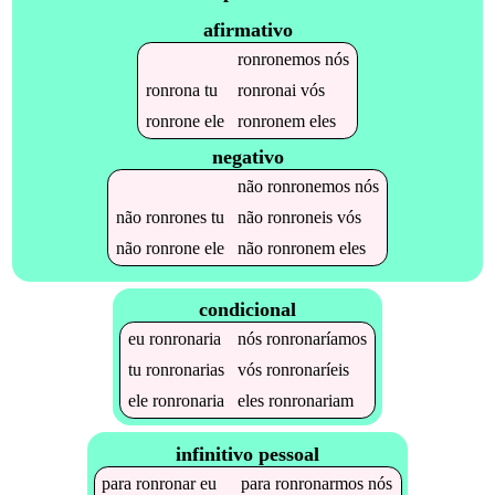
afirmativo
ronronemos
nós
ronrona
tu
ronronai
vós
ronrone
ele
ronronem
eles
negativo
não
ronronemos
nós
não
ronrones
tu
não
ronroneis
vós
não
ronrone
ele
não
ronronem
eles
condicional
eu
ronronaria
nós
ronronaríamos
tu
ronronarias
vós
ronronaríeis
ele
ronronaria
eles
ronronariam
infinitivo pessoal
para
ronronar
eu
para
ronronarmos
nós