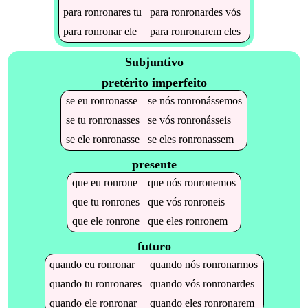
para
ronronares
tu
para
ronronardes
vós
para
ronronar
ele
para
ronronarem
eles
Subjuntivo
pretérito imperfeito
se
eu
ronronasse
se
nós
ronronássemos
se
tu
ronronasses
se
vós
ronronásseis
se
ele
ronronasse
se
eles
ronronassem
presente
que
eu
ronrone
que
nós
ronronemos
que
tu
ronrones
que
vós
ronroneis
que
ele
ronrone
que
eles
ronronem
futuro
quando
eu
ronronar
quando
nós
ronronarmos
quando
tu
ronronares
quando
vós
ronronardes
quando
ele
ronronar
quando
eles
ronronarem