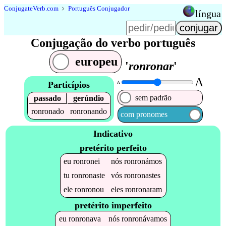
Conjugate
Verb
.
com
﹥
Português Conjugador
língua
Conjugação do verbo português
europeu
'
ronronar
'
A
Particípios
A
sem padrão
passado
gerúndio
ronronado
ronronando
com pronomes
Indicativo
pretérito perfeito
eu
ronronei
nós
ronronámos
tu
ronronaste
vós
ronronastes
ele
ronronou
eles
ronronaram
pretérito imperfeito
eu
ronronava
nós
ronronávamos