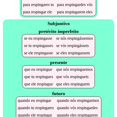
para
respingares
tu
para
respingardes
vós
para
respingar
ele
para
respingarem
eles
Subjuntivo
pretérito imperfeito
se
eu
respingasse
se
nós
respingássemos
se
tu
respingasses
se
vós
respingásseis
se
ele
respingasse
se
eles
respingassem
presente
que
eu
respingue
que
nós
respinguemos
que
tu
respingues
que
vós
respingueis
que
ele
respingue
que
eles
respinguem
futuro
quando
eu
respingar
quando
nós
respingarmos
quando
tu
respingares
quando
vós
respingardes
quando
ele
respingar
quando
eles
respingarem