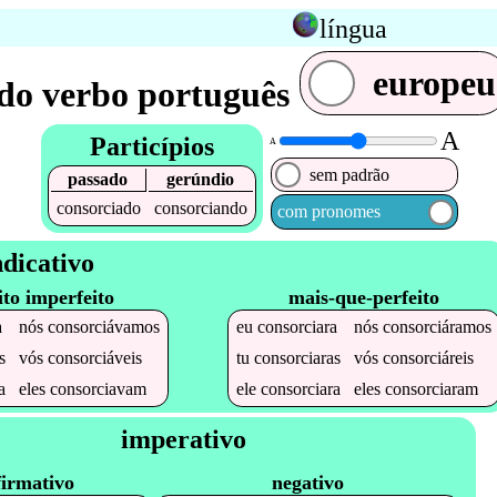
língua
europeu
do verbo português
A
Particípios
A
sem padrão
passado
gerúndio
consorciado
consorciando
com pronomes
ndicativo
ito imperfeito
mais-que-perfeito
a
nós
consorciávamos
eu
consorciara
nós
consorciáramos
s
vós
consorciáveis
tu
consorciaras
vós
consorciáreis
a
eles
consorciavam
ele
consorciara
eles
consorciaram
imperativo
firmativo
negativo