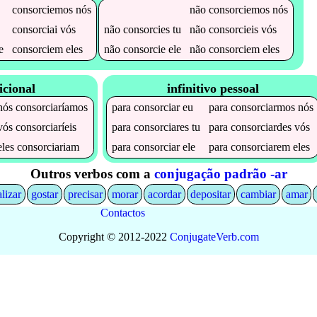
consorciemos
nós
não
consorciemos
nós
consorciai
vós
não
consorcies
tu
não
consorcieis
vós
e
consorciem
eles
não
consorcie
ele
não
consorciem
eles
icional
infinitivo pessoal
nós
consorciaríamos
para
consorciar
eu
para
consorciarmos
nós
vós
consorciaríeis
para
consorciares
tu
para
consorciardes
vós
eles
consorciariam
para
consorciar
ele
para
consorciarem
eles
Outros verbos com a
conjugação padrão -ar
alizar
gostar
precisar
morar
acordar
depositar
cambiar
amar
Contactos
Copyright © 2012-2022
Conjugate
Verb
.
com