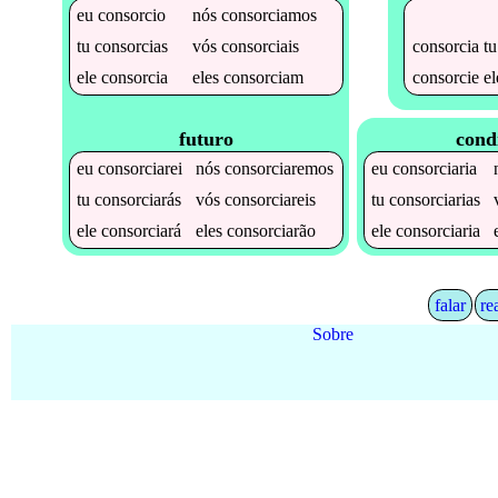
eu
consorcio
nós
consorciamos
consorcia
tu
tu
consorcias
vós
consorciais
consorcie
el
ele
consorcia
eles
consorciam
futuro
cond
eu
consorciarei
nós
consorciaremos
eu
consorciaria
tu
consorciarás
vós
consorciareis
tu
consorciarias
ele
consorciará
eles
consorciarão
ele
consorciaria
falar
re
Sobre