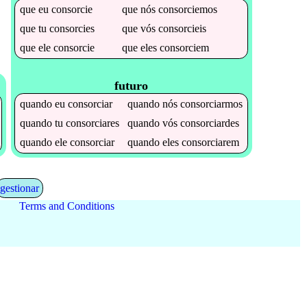
que
eu
consorcie
que
nós
consorciemos
que
tu
consorcies
que
vós
consorcieis
que
ele
consorcie
que
eles
consorciem
futuro
quando
eu
consorciar
quando
nós
consorciarmos
quando
tu
consorciares
quando
vós
consorciardes
quando
ele
consorciar
quando
eles
consorciarem
gestionar
Terms and Conditions