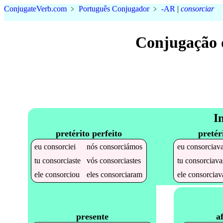
Conjugate
Verb
.
com
﹥
Português Conjugador
﹥
-AR
|
consorciar
Conjugação 
I
pretérito perfeito
pretér
eu
consorciei
nós
consorciámos
eu
consorciav
tu
consorciaste
vós
consorciastes
tu
consorciava
ele
consorciou
eles
consorciaram
ele
consorciav
a
presente