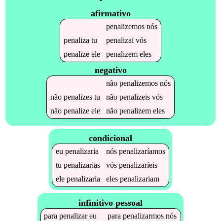
afirmativo
penalizemos
nós
penaliza
tu
penalizai
vós
penalize
ele
penalizem
eles
negativo
não
penalizemos
nós
não
penalizes
tu
não
penalizeis
vós
não
penalize
ele
não
penalizem
eles
condicional
eu
penalizaria
nós
penalizaríamos
tu
penalizarias
vós
penalizaríeis
ele
penalizaria
eles
penalizariam
infinitivo pessoal
para
penalizar
eu
para
penalizarmos
nós