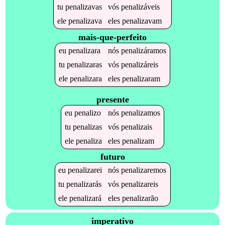
tu
penalizavas
vós
penalizáveis
ele
penalizava
eles
penalizavam
mais-que-perfeito
eu
penalizara
nós
penalizáramos
tu
penalizaras
vós
penalizáreis
ele
penalizara
eles
penalizaram
presente
eu
penalizo
nós
penalizamos
tu
penalizas
vós
penalizais
ele
penaliza
eles
penalizam
futuro
eu
penalizarei
nós
penalizaremos
tu
penalizarás
vós
penalizareis
ele
penalizará
eles
penalizarão
imperativo