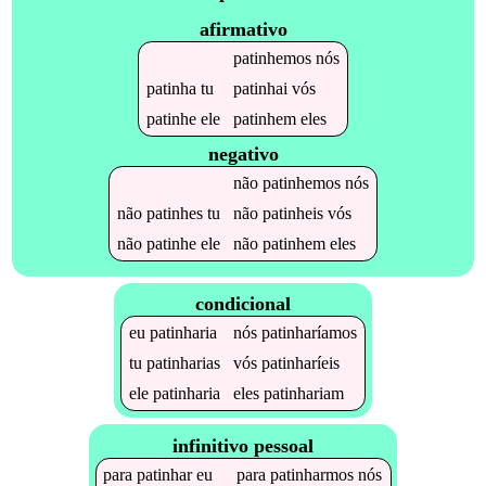
afirmativo
patinhemos
nós
patinha
tu
patinhai
vós
patinhe
ele
patinhem
eles
negativo
não
patinhemos
nós
não
patinhes
tu
não
patinheis
vós
não
patinhe
ele
não
patinhem
eles
condicional
eu
patinharia
nós
patinharíamos
tu
patinharias
vós
patinharíeis
ele
patinharia
eles
patinhariam
infinitivo pessoal
para
patinhar
eu
para
patinharmos
nós