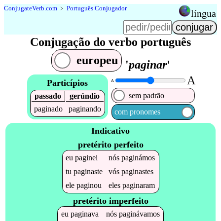
Conjugate
Verb
.
com
﹥
Português Conjugador
língua
Conjugação do verbo português
europeu
'
paginar
'
A
Particípios
A
sem padrão
passado
gerúndio
paginado
paginando
com pronomes
Indicativo
pretérito perfeito
eu
paginei
nós
paginámos
tu
paginaste
vós
paginastes
ele
paginou
eles
paginaram
pretérito imperfeito
eu
paginava
nós
paginávamos