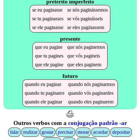
pretérito imperfeito
se
eu
paginasse
se
nós
paginássemos
se
tu
paginasses
se
vós
paginásseis
se
ele
paginasse
se
eles
paginassem
presente
que
eu
pagine
que
nós
paginemos
que
tu
pagines
que
vós
pagineis
que
ele
pagine
que
eles
paginem
futuro
quando
eu
paginar
quando
nós
paginarmos
quando
tu
paginares
quando
vós
paginardes
quando
ele
paginar
quando
eles
paginarem
Outros verbos com a
conjugação padrão -ar
falar
realizar
gostar
precisar
morar
acordar
depositar