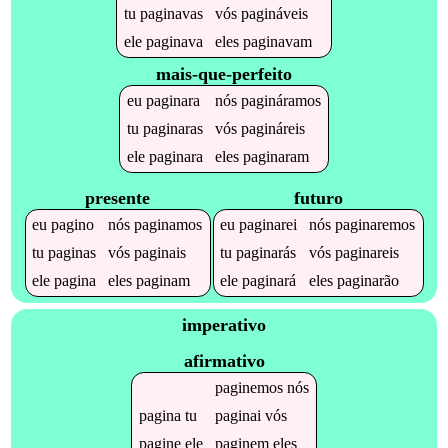
tu
paginavas
vós
pagináveis
ele
paginava
eles
paginavam
mais-que-perfeito
eu
paginara
nós
pagináramos
tu
paginaras
vós
pagináreis
ele
paginara
eles
paginaram
presente
futuro
eu
pagino
nós
paginamos
eu
paginarei
nós
paginaremos
tu
paginas
vós
paginais
tu
paginarás
vós
paginareis
ele
pagina
eles
paginam
ele
paginará
eles
paginarão
imperativo
afirmativo
paginemos
nós
pagina
tu
paginai
vós
pagine
ele
paginem
eles