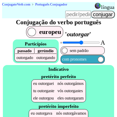
Conjugate
Verb
.
com
﹥
Português Conjugador
língua
Conjugação do verbo português
europeu
'
outorgar
'
A
Particípios
A
sem padrão
passado
gerúndio
outorgado
outorgando
com pronomes
Indicativo
pretérito perfeito
eu
outorguei
nós
outorgámos
tu
outorgaste
vós
outorgastes
ele
outorgou
eles
outorgaram
pretérito imperfeito
eu
outorgava
nós
outorgávamos